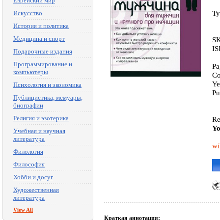
Еврейский мир
Ty
Искусство
История и политика
Медицина и спорт
SK
IS
Подарочные издания
Программирование и
Pa
компьютеры
Co
Ye
Психология и экономика
Pu
Публицистика, мемуары,
биографии
Религия и эзотерика
Re
Yo
Учебная и научная
литература
wi
Филология
Философия
Хобби и досуг
Художественная
литература
View All
Краткая аннотация: