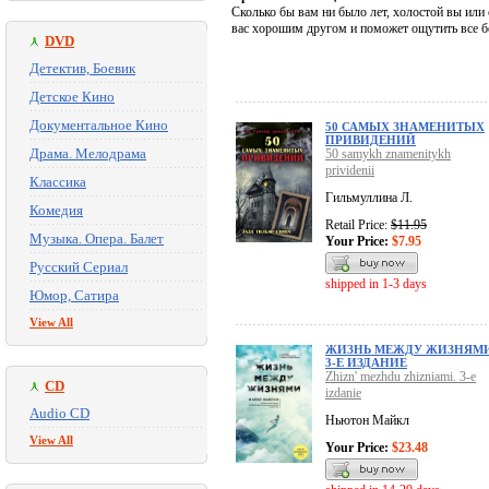
Сколько бы вам ни было лет, холостой вы или 
вас хорошим другом и поможет ощутить все б
DVD
Детектив, Боевик
Детское Кино
Документальное Кино
50 САМЫХ ЗНАМЕНИТЫХ
ПРИВИДЕНИЙ
Драма. Мелодрама
50 samykh znamenitykh
prividenii
Классика
Гильмуллина Л.
Комедия
Retail Price:
$11.95
Музыка. Опера. Балет
Your Price:
$7.95
Русский Сериал
shipped in 1-3 days
Юмор, Сатира
View All
ЖИЗНЬ МЕЖДУ ЖИЗНЯМИ
3-Е ИЗДАНИЕ
Zhizn' mezhdu zhizniami. 3-e
CD
izdanie
Audio CD
Ньютон Майкл
View All
Your Price:
$23.48