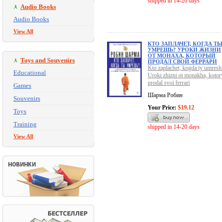
shipped in 14-20 days
Audio Books
Audio Books
View All
КТО ЗАПЛАЧЕТ, КОГДА Т
УМРЕШЬ? УРОКИ ЖИЗНИ
ОТ МОНАХА, КОТОРЫЙ
Toys and Souvenirs
ПРОДАЛ СВОЙ ФЕРРАРИ
Kto zaplachet, kogda ty umresh
Educational
Uroki zhizni ot monakha, kotor
prodal svoi ferrari
Games
Шарма Робин
Souvenirs
Your Price:
$19.12
Toys
Training
shipped in 14-20 days
View All