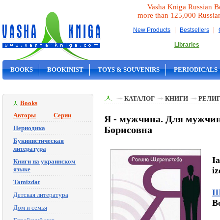
Vasha Kniga Russian B
more than 125,000 Russia
|
|
New Products
Bestsellers
Libraries
BOOKS
BOOKINIST
TOYS & SOUVENIRS
PERIODICALS
ON SALE
КАТАЛОГ
КНИГИ
РЕЛИГ
Books
Авторы
Серии
Я - мужчина. Для мужчин
Периодика
Борисовна
Букинистическая
литература
I
Книги на украинском
языке
iz
Tamizdat
Ш
Детская литература
B
Дом и семья