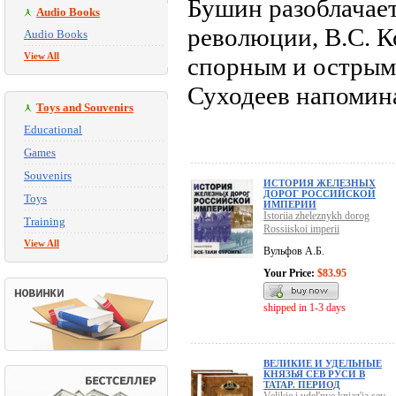
Бушин разоблачае
Audio Books
революции, B.C. К
Audio Books
View All
спорным и острым
Суходеев напоминае
Toys and Souvenirs
Educational
Games
Souvenirs
ИСТОРИЯ ЖЕЛЕЗНЫХ
ДОРОГ РОССИЙСКОЙ
Toys
ИМПЕРИИ
Istoriia zheleznykh dorog
Training
Rossiiskoi imperii
View All
Вульфов А.Б.
Your Price:
$83.95
shipped in 1-3 days
ВЕЛИКИЕ И УДЕЛЬНЫЕ
КНЯЗЬЯ СЕВ РУСИ В
ТАТАР. ПЕРИОД