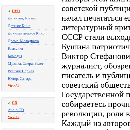
советской публиц
DVD
начал печататься е
Детектив, Боевик
литературный крит
Детское Кино
Документальное Кино
СССР стали выход
Драма. Мелодрама
Бушина патриотич
Классика
Виктор Стефанови
Комедия
журналист, обозрев
Музыка. Опера. Балет
Русский Сериал
писатель и публиц
Юмор, Сатира
советский обществ
View All
Государственной 
собираетесь прочи
CD
Audio CD
революции, роли в
View All
Каждый из авторов