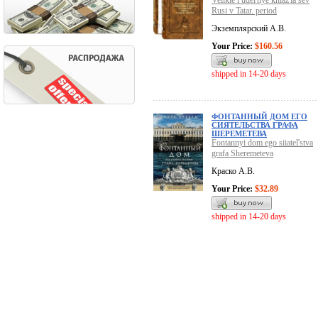
Velikie i udel'nye kniaz'ia sev
Rusi v Tatar. period
Экземплярский А.В.
Your Price:
$160.56
shipped in 14-20 days
ФОНТАННЫЙ ДОМ ЕГО
СИЯТЕЛЬСТВА ГРАФА
ШЕРЕМЕТЕВА
Fontannyi dom ego siiatel'stva
grafa Sheremeteva
Краско А.В.
Your Price:
$32.89
shipped in 14-20 days