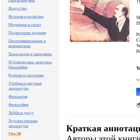
Еврейский мир
T
Искусство
История и политика
S
I
Медицина и спорт
Подарочные издания
P
C
Программирование и
Y
компьютеры
P
Психология и экономика
Публицистика, мемуары,
биографии
Y
Религия и эзотерика
w
Учебная и научная
литература
Филология
Философия
Хобби и досуг
Художественная
Краткая аннотац
литература
View All
Авторы этой книги