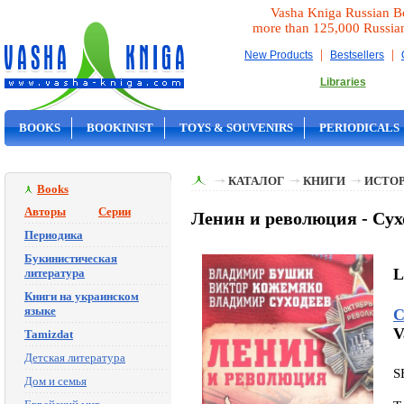
Vasha Kniga Russian B
more than 125,000 Russia
|
|
New Products
Bestsellers
Libraries
BOOKS
BOOKINIST
TOYS & SOUVENIRS
PERIODICALS
ON SALE
КАТАЛОГ
КНИГИ
ИСТОР
Books
Авторы
Серии
Ленин и революция - Су
Периодика
Букинистическая
L
литература
Книги на украинском
языке
С
V
Tamizdat
Детская литература
S
Дом и семья