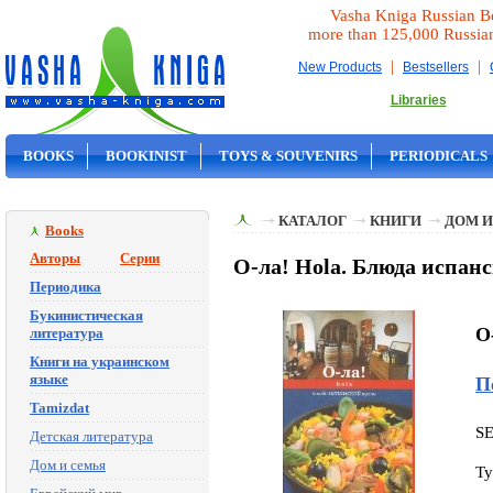
Vasha Kniga Russian B
more than 125,000 Russia
|
|
New Products
Bestsellers
Libraries
BOOKS
BOOKINIST
TOYS & SOUVENIRS
PERIODICALS
ON SALE
КАТАЛОГ
КНИГИ
ДОМ И
Books
Авторы
Серии
О-ла! Hola. Блюда испан
Периодика
Букинистическая
O-
литература
Книги на украинском
языке
П
Tamizdat
S
Детская литература
Дом и семья
Ty