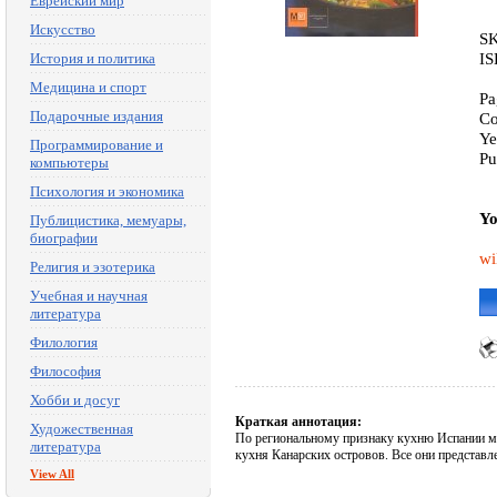
Еврейский мир
Искусство
SK
IS
История и политика
Медицина и спорт
Pa
Подарочные издания
Co
Ye
Программирование и
Pu
компьютеры
Психология и экономика
Yo
Публицистика, мемуары,
биографии
wi
Религия и эзотерика
Учебная и научная
литература
Филология
Философия
Хобби и досуг
Краткая аннотация:
Художественная
По региональному признаку кухню Испании мож
литература
кухня Канарских островов. Все они представл
View All