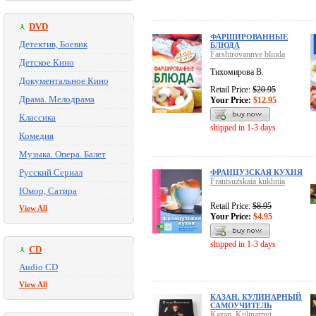
DVD
ФАРШИРОВАННЫЕ
Детектив, Боевик
БЛЮДА
Farshirovannye bliuda
Детское Кино
Тихомирова В.
Документальное Кино
Retail Price:
$20.95
Драма. Мелодрама
Your Price:
$12.95
Классика
shipped in 1-3 days
Комедия
Музыка. Опера. Балет
Русский Сериал
ФРАНЦУЗСКАЯ КУХНЯ
Frantsuzskaia kukhnia
Юмор, Сатира
Retail Price:
$8.95
View All
Your Price:
$4.95
shipped in 1-3 days
CD
Audio CD
View All
КАЗАН. КУЛИНАРНЫЙ
САМОУЧИТЕЛЬ
Kazan. Kulinarnyi