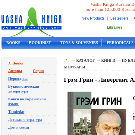
Vasha Kniga Russian B
more than 125,000 Russia
|
|
New Products
Bestsellers
Libraries
BOOKS
BOOKINIST
TOYS & SOUVENIRS
PERIODICALS
ON SALE
КАТАЛОГ
КНИГИ
ПУБЛИ
Books
МЕМУАРЫ
Авторы
Серии
Периодика
Грэм Грин - Ливергант 
Букинистическая
литература
Книги на украинском
языке
Tamizdat
Детская литература
Дом и семья