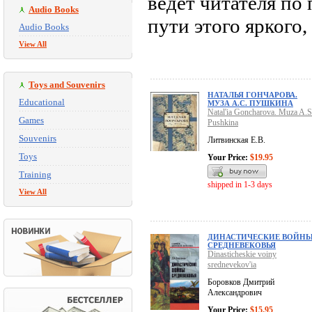
ведет читателя п
Audio Books
пути этого яркого,
Audio Books
View All
Toys and Souvenirs
НАТАЛЬЯ ГОНЧАРОВА.
Educational
МУЗА А.С. ПУШКИНА
Natal'ia Goncharova. Muza A.S
Games
Pushkina
Souvenirs
Литвинская Е.В.
Toys
Your Price:
$19.95
Training
shipped in 1-3 days
View All
ДИНАСТИЧЕСКИЕ ВОЙН
СРЕДНЕВЕКОВЬЯ
Dinasticheskie voiny
srednevekov'ia
Боровков Дмитрий
Александрович
Your Price:
$15.95