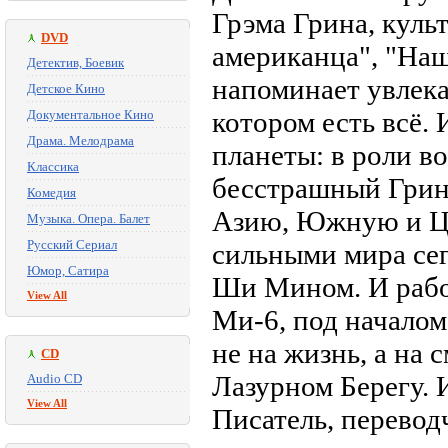
Грэма Грина, культ
DVD
американца", "Наш
Детектив, Боевик
напоминает увлек
Детское Кино
котором есть всё.
Документальное Кино
Драма. Мелодрама
планеты: в роли в
Классика
бесстрашный Грин
Комедия
Азию, Южную и Це
Музыка. Опера. Балет
Русский Сериал
сильными мира сег
Юмор, Сатира
Ши Мином. И работ
View All
Ми-6, под началом
не на жизнь, а на
CD
Лазурном Берегу. 
Audio CD
View All
Писатель, перевод