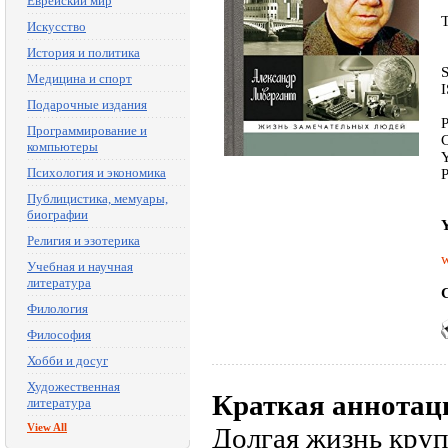
Еврейский мир
Искусство
История и политика
Медицина и спорт
Подарочные издания
P
Программирование и
C
компьютеры
Y
Психология и экономика
P
Публицистика, мемуары,
биографии
Y
Религия и эзотерика
w
Учебная и научная
литература
C
Филология
Философия
Хобби и досуг
Художественная
Краткая аннотац
литература
View All
Долгая жизнь круп