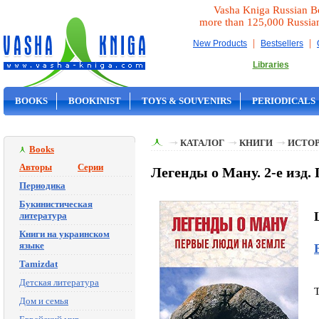
Vasha Kniga Russian B
more than 125,000 Russia
|
|
New Products
Bestsellers
Libraries
BOOKS
BOOKINIST
TOYS & SOUVENIRS
PERIODICALS
ON SALE
КАТАЛОГ
КНИГИ
ИСТОР
Books
Авторы
Серии
Легенды о Ману. 2-е изд.
Периодика
Букинистическая
литература
Книги на украинском
языке
Tamizdat
Детская литература
Дом и семья