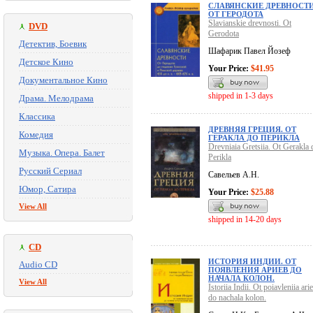
СЛАВЯНСКИЕ ДРЕВНОСТИ
ОТ ГЕРОДОТА
Slavianskie drevnosti. Ot
DVD
Gerodota
Детектив, Боевик
Шафарик Павел Йозеф
Детское Кино
Your Price:
$41.95
Документальное Кино
shipped in 1-3 days
Драма. Мелодрама
Классика
ДРЕВНЯЯ ГРЕЦИЯ. ОТ
Комедия
ГЕРАКЛА ДО ПЕРИКЛА
Drevniaia Gretsiia. Ot Gerakla 
Музыка. Опера. Балет
Perikla
Русский Сериал
Савельев А.Н.
Юмор, Сатира
Your Price:
$25.88
View All
shipped in 14-20 days
CD
ИСТОРИЯ ИНДИИ. ОТ
Audio CD
ПОЯВЛЕНИЯ АРИЕВ ДО
НАЧАЛА КОЛОН.
View All
Istoriia Indii. Ot poiavleniia ari
do nachala kolon.