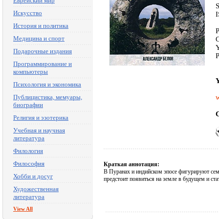
Еврейский мир
Искусство
История и политика
P
Медицина и спорт
C
Y
Подарочные издания
P
Программирование и
компьютеры
Y
Психология и экономика
Публицистика, мемуары,
w
биографии
C
Религия и эзотерика
Учебная и научная
литература
Филология
Философия
Краткая аннотация:
В Пуранах и индийском эпосе фигурируют се
Хобби и досуг
предстоит появиться на земле в будущем и ст
Художественная
литература
View All