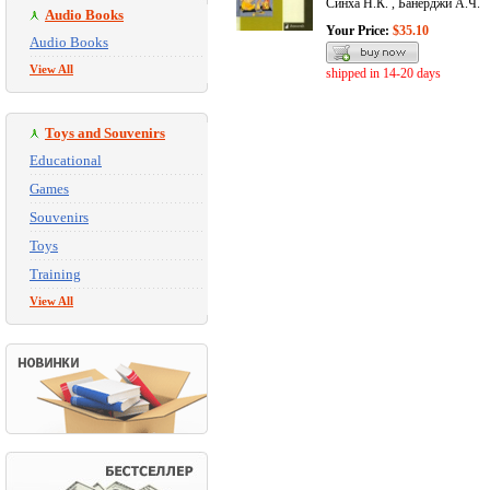
Синха Н.К. , Банерджи А.Ч.
Audio Books
Your Price:
$35.10
Audio Books
View All
shipped in 14-20 days
Toys and Souvenirs
Educational
Games
Souvenirs
Toys
Training
View All