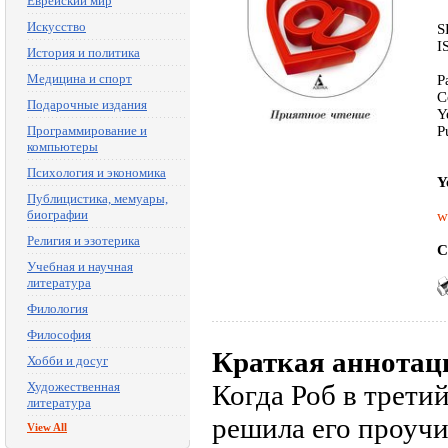
Еврейский мир
Искусство
S
I
История и политика
Медицина и спорт
P
C
Подарочные издания
Y
Программирование и
P
компьютеры
Психология и экономика
Y
Публицистика, мемуары,
биографии
w
Религия и эзотерика
C
Учебная и научная
литература
Филология
Философия
Краткая аннотац
Хобби и досуг
Художественная
Когда Роб в трети
литература
решила его проучи
View All