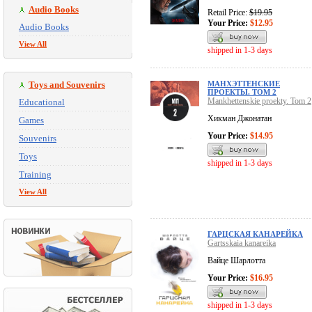
Audio Books
Retail Price:
$19.95
Your Price:
$12.95
Audio Books
View All
shipped in 1-3 days
Toys and Souvenirs
МАНХЭТТЕНСКИЕ
ПРОЕКТЫ. ТОМ 2
Mankhettenskie proekty. Tom 2
Educational
Хикман Джонатан
Games
Your Price:
$14.95
Souvenirs
Toys
shipped in 1-3 days
Training
View All
ГАРЦСКАЯ КАНАРЕЙКА
Gartsskaia kanareika
Вайце Шарлотта
Your Price:
$16.95
shipped in 1-3 days