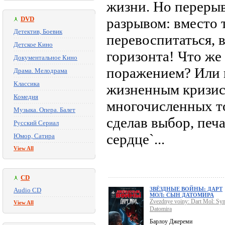
жизни. Но перерыв
DVD
разрывом: вместо 
Детектив, Боевик
перевоспитаться, 
Детское Кино
горизонта! Что же 
Документальное Кино
поражением? Или 
Драма. Мелодрама
Классика
жизненным кризис
Комедия
многочисленных т
Музыка. Опера. Балет
сделав выбор, печа
Русский Сериал
сердце`...
Юмор, Сатира
View All
CD
ЗВЁЗДНЫЕ ВОЙНЫ: ДАРТ
Audio CD
МОЛ: СЫН ДАТОМИРА
Zvezdnye voiny: Dart Mol: Sy
View All
Datomira
Барлоу Джереми