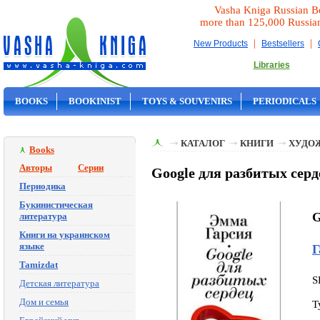
Vasha Kniga Russian B
more than 125,000 Russia
|
|
New Products
Bestsellers
Libraries
BOOKS
BOOKINIST
TOYS & SOUVENIRS
PERIODICALS
ON SALE
КАТАЛОГ
КНИГИ
ХУДО
Books
Авторы
Серии
Google для разбитых серд
Периодика
Букинистическая
G
литература
Книги на украинском
языке
Г
Tamizdat
S
Детская литература
Дом и семья
T