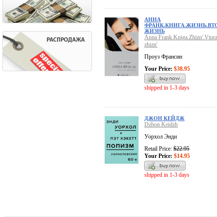
АННА
ФРАНК.КНИГА.ЖИЗНЬ.ВТ
ЖИЗНЬ
Anna Frank.Kniga.Zhizn'.Vtora
zhizn'
Проуз Франсин
Your Price:
$38.95
shipped in 1-3 days
ДЖОН КЕЙДЖ
Dzhon Keidzh
Уорхол Энди
Retail Price:
$22.95
Your Price:
$14.95
shipped in 1-3 days