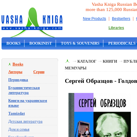
Vasha Kniga Russian B
more than 125,000 Russia
|
|
New Products
Bestsellers
Libraries
BOOKS
BOOKINIST
TOYS & SOUVENIRS
PERIODICALS
ON SALE
КАТАЛОГ
КНИГИ
ПУБЛИ
Books
МЕМУАРЫ
Авторы
Серии
Периодика
Сергей Образцов - Голдо
Букинистическая
литература
Книги на украинском
языке
Tamizdat
Детская литература
Дом и семья