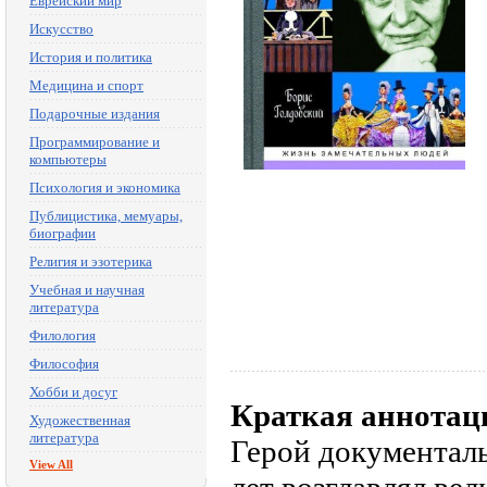
Еврейский мир
Искусство
История и политика
Медицина и спорт
Подарочные издания
Программирование и
компьютеры
Психология и экономика
Публицистика, мемуары,
биографии
Религия и эзотерика
Учебная и научная
литература
Филология
Философия
Хобби и досуг
Краткая аннотац
Художественная
литература
Герой документаль
View All