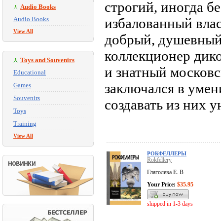
строгий, иногда б
Audio Books
Audio Books
избалованный влас
View All
добрый, душевный 
коллекционер дик
Toys and Souvenirs
и знатный московс
Educational
заключался в умен
Games
Souvenirs
создавать из них 
Toys
Training
View All
РОКФЕЛЛЕРЫ
Rokfellery
Глаголева Е. В
Your Price:
$35.95
shipped in 1-3 days