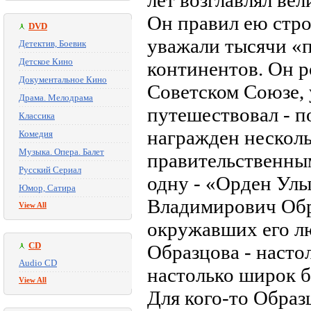
лет возглавлял в
Он правил ею стро
DVD
уважали тысячи «п
Детектив, Боевик
Детское Кино
континентов. Он р
Документальное Кино
Советском Союзе,
Драма. Мелодрама
путешествовал - п
Классика
награжден нескол
Комедия
Музыка. Опера. Балет
правительственным
Русский Сериал
одну - «Орден Улы
Юмор, Сатира
Владимирович Обра
View All
окружавших его лю
CD
Образцова - насто
Audio CD
настолько широк б
View All
Для кого-то Образ