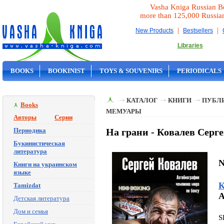
Vasha Kniga Russian B
more than 125,000 Russia
|
|
New Products
Bestsellers
Libraries
BOOKS
BOOKINIST
TOYS & SOUVENIRS
PERIODICALS
ON SALE
КАТАЛОГ
КНИГИ
ПУБЛИ
Books
МЕМУАРЫ
Авторы
Серии
Периодика
На грани - Ковалев Серг
Букинистическая
литература
N
Книги на украинском
языке
К
Tamizdat
A
Детская литература
Дом и семья
S