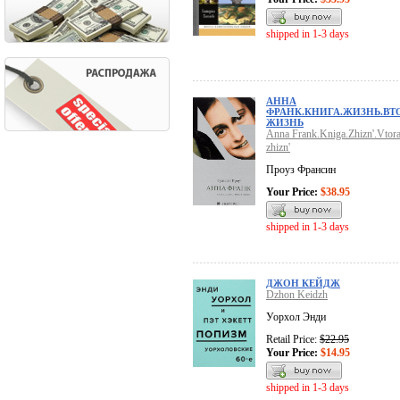
shipped in 1-3 days
АННА
ФРАНК.КНИГА.ЖИЗНЬ.ВТ
ЖИЗНЬ
Anna Frank.Kniga.Zhizn'.Vtora
zhizn'
Проуз Франсин
Your Price:
$38.95
shipped in 1-3 days
ДЖОН КЕЙДЖ
Dzhon Keidzh
Уорхол Энди
Retail Price:
$22.95
Your Price:
$14.95
shipped in 1-3 days