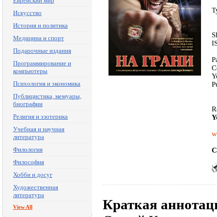
Еврейский мир
T
Искусство
История и политика
S
Медицина и спорт
I
Подарочные издания
P
Программирование и
C
компьютеры
Y
Психология и экономика
P
Публицистика, мемуары,
биографии
R
Религия и эзотерика
Y
Учебная и научная
w
литература
Филология
C
Философия
Хобби и досуг
Художественная
литература
Краткая аннотац
View All