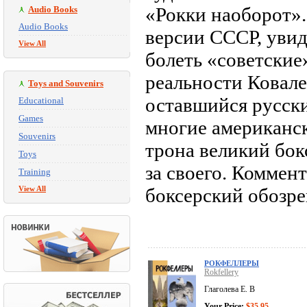
«Рокки наоборот».
Audio Books
Audio Books
версии СССР, увид
View All
болеть «советские»
реальности Ковале
Toys and Souvenirs
оставшийся русски
Educational
Games
многие американск
Souvenirs
трона великий бок
Toys
за своего. Коммен
Training
View All
боксерский обозре
РОКФЕЛЛЕРЫ
Rokfellery
Глаголева Е. В
Your Price:
$35.95