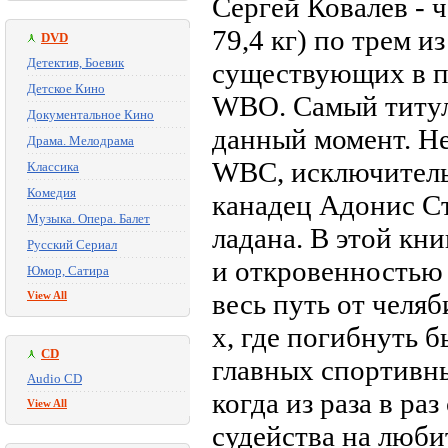
Сергей Ковалев - 
79,4 кг) по трем и
DVD
Детектив, Боевик
существующих в п
Детское Кино
WBO. Самый титул
Документальное Кино
данный момент. Не
Драма. Мелодрама
WBC, исключительн
Классика
Комедия
канадец Адонис Ст
Музыка. Опера. Балет
ладана. В этой кн
Русский Сериал
и откровенностью 
Юмор, Сатира
весь путь от челя
View All
х, где погибнуть б
CD
главных спортивны
Audio CD
когда из раза в ра
View All
судейства на люби