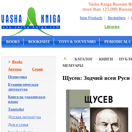
Vasha Kniga Russian B
more than 125,000 Russia
|
|
New Products
Bestsellers
Libraries
BOOKS
BOOKINIST
TOYS & SOUVENIRS
PERIODICALS
ON SALE
КАТАЛОГ
КНИГИ
ПУБЛИ
Books
МЕМУАРЫ
Авторы
Серии
Периодика
Щусев: Зодчий всея Руси
Букинистическая
литература
Книги на украинском
языке
Tamizdat
Детская литература
Дом и семья