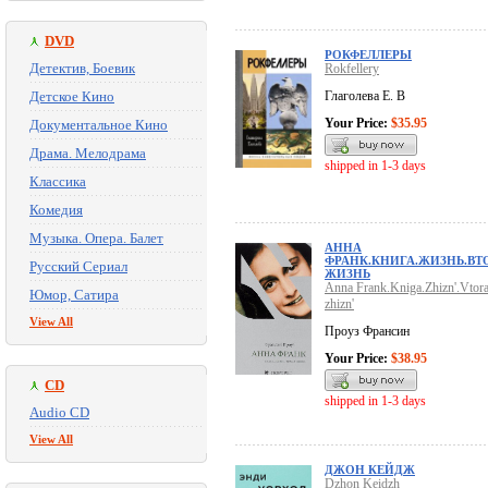
DVD
РОКФЕЛЛЕРЫ
Детектив, Боевик
Rokfellery
Детское Кино
Глаголева Е. В
Your Price:
$35.95
Документальное Кино
Драма. Мелодрама
shipped in 1-3 days
Классика
Комедия
Музыка. Опера. Балет
АННА
ФРАНК.КНИГА.ЖИЗНЬ.ВТ
Русский Сериал
ЖИЗНЬ
Anna Frank.Kniga.Zhizn'.Vtora
Юмор, Сатира
zhizn'
View All
Проуз Франсин
Your Price:
$38.95
CD
shipped in 1-3 days
Audio CD
View All
ДЖОН КЕЙДЖ
Dzhon Keidzh