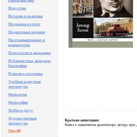
Еврейский мир
Искусство
История и политика
Медицина и спорт
Подарочные издания
Программирование и
компьютеры
Психология и экономика
Публицистика, мемуары,
биографии
Религия и эзотерика
Учебная и научная
литература
Филология
Философия
Хобби и досуг
Художественная
Краткая аннотация:
литература
Книга о знаменитом архитекторе, автору трех 
View All