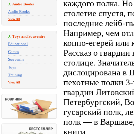
каждого полка. Н
Audio Books
столетие спустя, 
Audio Books
View All
последние лейб-гв
Например, чем отл
Toys and Souvenirs
конно-егерей или 
Educational
Рассказ о гвардии 
Games
Souvenirs
столице. Значител
Toys
дислоцирована в Ц
Training
пехотные полки 3-
View All
гвардии Литовский
Петербургский, В
гусарский полк, л
полк — в Варшаве, 
книги...