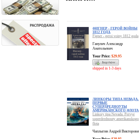
ФИГНЕР - ГЕРОЙ ВОЙНЫ
1812 ГОДА
Figner - geroi voiny 1812 goda
Ганулич Александр
Анатольевич
Your Price:
$29.95
shipped in 1-3 days
ЛИНКОРЫ ТИПА НЕВАДА.
ПЕРВЫЕ
СУПЕРДРЕДНОУТЫ
АМЕРИКАНСКОГО ФЛОТА
Linkory tipa Nevada. Pervye
superdrednouty amerikanskogo
flota
Чаплыгин Андрей Викторови