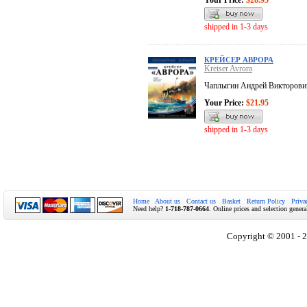
Your Price:
$28.95
shipped in 1-3 days
КРЕЙСЕР АВРОРА
Kreiser Avrora
Чаплыгин Андрей Викторови
Your Price:
$21.95
shipped in 1-3 days
Home
About us
Contact us
Basket
Return Policy
Priva
Need help?
1-718-787-0664
. Online prices and selection genera
Copyright © 2001 - 2