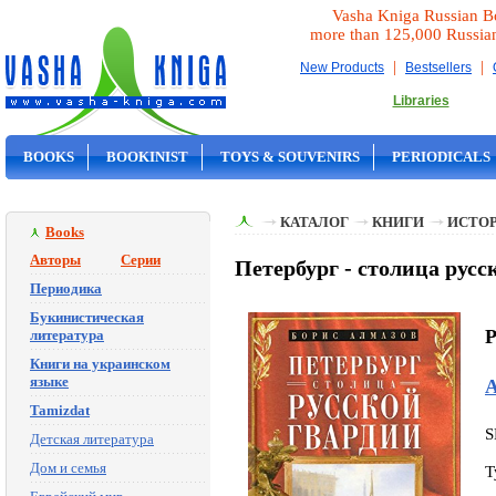
Vasha Kniga Russian B
more than 125,000 Russia
|
|
New Products
Bestsellers
Libraries
BOOKS
BOOKINIST
TOYS & SOUVENIRS
PERIODICALS
ON SALE
КАТАЛОГ
КНИГИ
ИСТОР
Books
Авторы
Серии
Петербург - столица русс
Периодика
Букинистическая
P
литература
Книги на украинском
языке
А
Tamizdat
S
Детская литература
Дом и семья
T