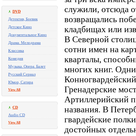
служили, отсюда о
DVD
возвращались побе
Детектив, Боевик
кладбищах или изв
Детское Кино
Документальное Кино
В Северной столиц
Драма. Мелодрама
сотни имен на карт
Классика
кварталы, способн
Комедия
Музыка. Опера. Балет
многих книг. Одни
Русский Сериал
Конногвардейский 
Юмор, Сатира
Гренадерские мост
View All
Артиллерийский п
названия. В Петер
CD
Audio CD
гвардейские полки
View All
достойных отдельн