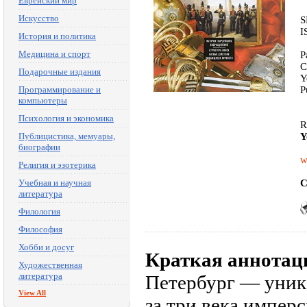
Еврейский мир
Искусство
S
I
История и политика
Медицина и спорт
P
C
Подарочные издания
Y
Программирование и
P
компьютеры
Психология и экономика
R
Публицистика, мемуары,
Y
биографии
w
Религия и эзотерика
Учебная и научная
C
литература
Филология
Философия
Хобби и досуг
Краткая аннотац
Художественная
литература
Петербург — уник
View All
за три века импер