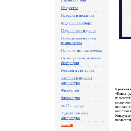
Еврейский мир
Искусство
История и политика
Медицина и спорт
Подарочные издания
Программирование и
компьютеры
Психология и экономика
Публицистика, мемуары,
биографии
Религия и эзотерика
Учебная и научная
литература
Краткая 
Филология
«Книга пр
Философия
излагаетс
воспринято
Хобби и досуг
оказало ог
политики 
Художественная
Конфуция»
литература
послеслов
View All