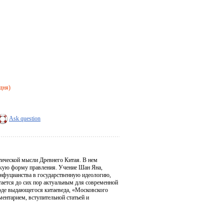
 дня)
Ask question
ической мысли Древнего Китая. В нем
ескую форму правления. Учение Шан Яна,
 конфуцианства в государственную идеологию,
тается до сих пор актуальным для современной
воде выдающегося китаеведа, «Московского
ентарием, вступительной статьей и