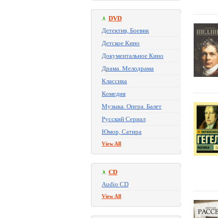
DVD
Детектив, Боевик
Детское Кино
Документальное Кино
Драма. Мелодрама
Классика
Комедия
Музыка. Опера. Балет
Русский Сериал
Юмор, Сатира
View All
CD
Audio CD
View All