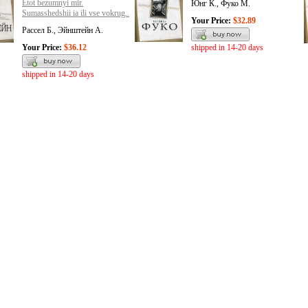
Etot bezumnyi mir.
Юнг К., Фуко М.
Sumasshedshii ia ili vse vokrug..
Your Price:
$32.89
Рассел Б., Эйнштейн А.
Your Price:
$36.12
shipped in 14-20 days
shipped in 14-20 days