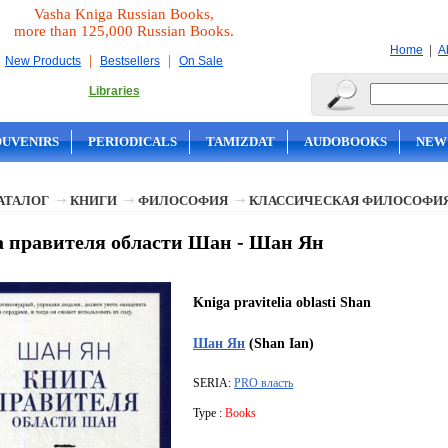
Vasha Kniga Russian Books,
more than 125,000 Russian Books.
|
Home
A
|
|
New Products
Bestsellers
On Sale
Libraries
OUVENIRS
PERIODICALS
TAMIZDAT
AUDOBOOKS
NEW
АТАЛОГ
КНИГИ
ФИЛОСОФИЯ
КЛАССИЧЕСКАЯ ФИЛОСОФИ
 правителя области Шан - Шан Ян
Kniga pravitelia oblasti Shan
Шан Ян
(Shan Ian)
SERIA:
PRO власть
Type :
Books