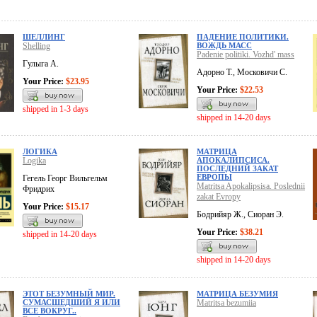
ШЕЛЛИНГ
ПАДЕНИЕ ПОЛИТИКИ.
Shelling
ВОЖДЬ МАСС
Padenie politiki. Vozhd' mass
Гулыга А.
Адорно Т., Московичи С.
Your Price:
$23.95
Your Price:
$22.53
shipped in 1-3 days
shipped in 14-20 days
ЛОГИКА
МАТРИЦА
Logika
АПОКАЛИПСИСА.
ПОСЛЕДНИЙ ЗАКАТ
ЕВРОПЫ
Гегель Георг Вильгельм
Matritsa Apokalipsisa. Poslednii
Фридрих
zakat Evropy
Your Price:
$15.17
Бодрийяр Ж., Сиоран Э.
Your Price:
$38.21
shipped in 14-20 days
shipped in 14-20 days
ЭТОТ БЕЗУМНЫЙ МИР.
МАТРИЦА БЕЗУМИЯ
СУМАСШЕДШИЙ Я ИЛИ
Matritsa bezumiia
ВСЕ ВОКРУГ..