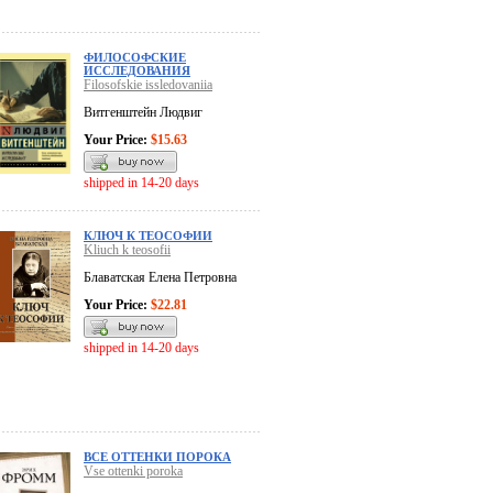
ФИЛОСОФСКИЕ
ИССЛЕДОВАНИЯ
Filosofskie issledovaniia
Витгенштейн Людвиг
Your Price:
$15.63
shipped in 14-20 days
КЛЮЧ К ТЕОСОФИИ
Kliuch k teosofii
Блаватская Елена Петровна
Your Price:
$22.81
shipped in 14-20 days
ВСЕ ОТТЕНКИ ПОРОКА
Vse ottenki poroka