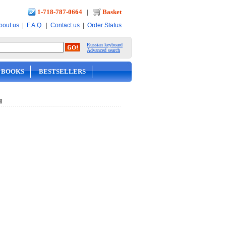
1-718-787-0664
|
Basket
|
|
|
bout us
F.A.Q.
Contact us
Order Status
Russian keyboard
Advanced search
 BOOKS
BESTSELLERS
Я