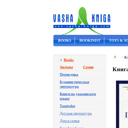
BOOKS
BOOKINIST
TOYS & S
ON SALE
К
Books
Авторы
Серии
Книга
Периодика
Букинистическая
литература
Книги на украинском
языке
Tamizdat
Детская литература
Дом и семья