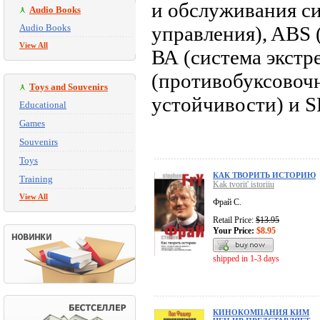
и обслуживания си
Audio Books
Audio Books
управления), ABS 
View All
ВА (система экстр
(противобуксовочн
Toys and Souvenirs
устойчивости) и S
Educational
Games
Souvenirs
Toys
КАК ТВОРИТЬ ИСТОРИЮ
Training
Kak tvorit' istoriiu
View All
Фрай С.
Retail Price:
$13.95
Your Price:
$8.95
shipped in 1-3 days
КИНОКОМПАНИЯ КИМ