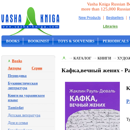
Vasha Kniga Russian B
more than 125,000 Russia
|
|
New Products
Bestsellers
Libraries
BOOKS
BOOKINIST
TOYS & SOUVENIRS
PERIODICALS
ON SALE
КАТАЛОГ
КНИГИ
ХУДО
Books
Авторы
Серии
Кафка,вечный жених - 
Периодика
Букинистическая
K
литература
Книги на украинском
языке
Р
Tamizdat
Детская литература
T
Дом и семья