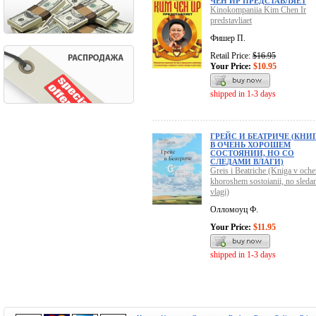
ЧЕН ИР ПРЕДСТАВЛЯЕТ
Kinokompaniia Kim Chen Ir
predstavliaet
Фишер П.
Retail Price:
$16.95
Your Price:
$10.95
shipped in 1-3 days
ГРЕЙС И БЕАТРИЧЕ (КНИ
В ОЧЕНЬ ХОРОШЕМ
СОСТОЯНИИ, НО СО
СЛЕДАМИ ВЛАГИ)
Greis i Beatriche (Kniga v oche
khoroshem sostoianii, no sleda
vlagi)
Олломоуц Ф.
Your Price:
$11.95
shipped in 1-3 days