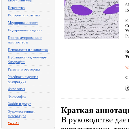
Еврейский мир
S
Искусство
I
История и политика
P
Медицина и спорт
C
Подарочные издания
Y
Pu
Программирование и
компьютеры
Психология и экономика
Re
Y
Публицистика, мемуары,
биографии
wi
Религия и эзотерика
Учебная и научная
C
литература
Филология
Философия
Хобби и досуг
Краткая аннотац
Художественная
литература
В руководстве дае
View All