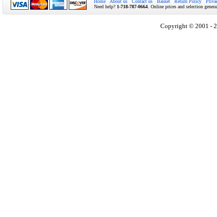
Home
About us
Contact us
Basket
Return Policy
Priva
Need help?
1-718-787-0664
. Online prices and selection genera
Copyright © 2001 - 2