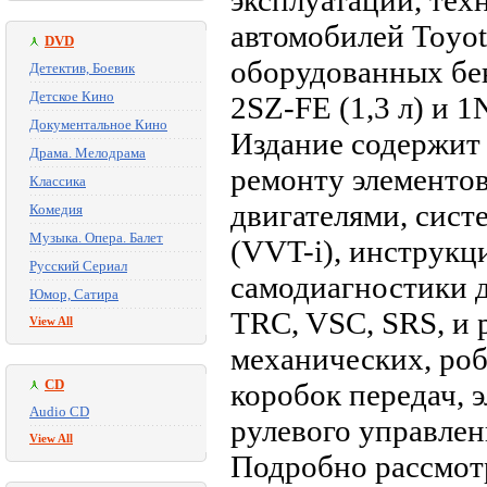
эксплуатации, те
автомобилей Toyota
DVD
оборудованных бен
Детектив, Боевик
Детское Кино
2SZ-FE (1,3 л) и 1N
Документальное Кино
Издание содержит 
Драма. Мелодрама
ремонту элементо
Классика
двигателями, сист
Комедия
Музыка. Опера. Балет
(VVT-i), инструкц
Русский Сериал
самодиагностики 
Юмор, Сатира
TRC, VSC, SRS, и 
View All
механических, ро
CD
коробок передач, 
Audio CD
рулевого управлен
View All
Подробно рассмот