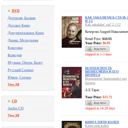
DVD
Детектив, Боевик
КАК ЗАКАЛЯЛАСЬ СТАЛЬ 
И 1/2
Kak zakalialas' stal' 2 i 1/2
Детское Кино
Кочергин Андрей Николаеви
Документальное Кино
Retail Price:
$10.95
Драма. Мелодрама
Your Price:
$6.95
Классика
shipped in 1-3 days
Комедия
Музыка. Опера. Балет
БЕЗОПАСНОСТЬ
Русский Сериал
БИЗНЕСМЕНА И ЕГО
БИЗНЕСА
Юмор, Сатира
Bezopasnost' biznesmena i ego
biznesa
View All
А.Е.Тарас
Your Price:
$15.71
CD
Audio CD
shipped in 14-20 days
View All
КНИГА ПЯТИ КОЛЕЦ
Kniga piati kolets