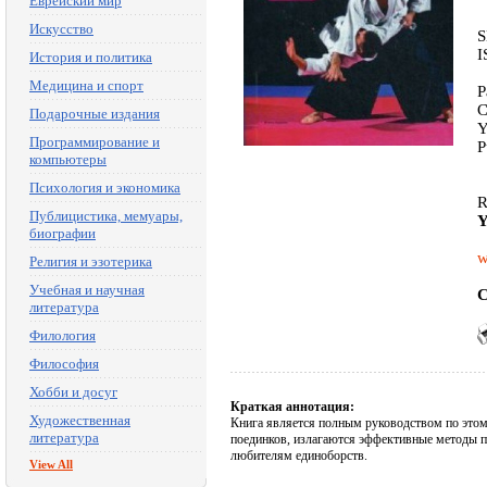
Еврейский мир
Искусство
S
I
История и политика
Медицина и спорт
P
C
Подарочные издания
Y
Программирование и
P
компьютеры
Психология и экономика
R
Публицистика, мемуары,
Y
биографии
w
Религия и эзотерика
Учебная и научная
C
литература
Филология
Философия
Хобби и досуг
Краткая аннотация:
Художественная
Книга является полным руководством по этому
литература
поединков, излагаются эффективные методы п
любителям единоборств.
View All