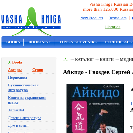
Vasha Kniga Russian B
more than 125,000 Russia
|
|
New Products
Bestsellers
Libraries
BOOKS
BOOKINIST
TOYS & SOUVENIRS
PERIODICALS
ON SALE
КАТАЛОГ
КНИГИ
МЕДИ
Books
Авторы
Серии
Айкидо - Гвоздев Сергей
Периодика
Букинистическая
A
литература
Книги на украинском
языке
A
Tamizdat
Детская литература
Дом и семья
T