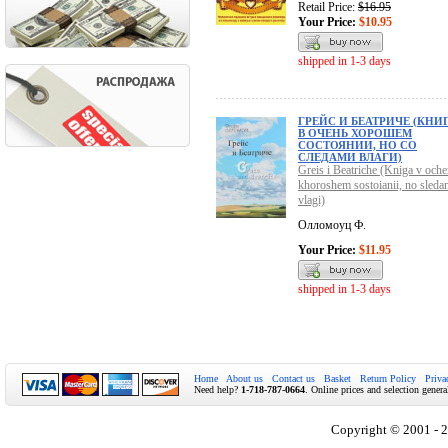
Retail Price:
$16.95
Your Price:
$10.95
shipped in 1-3 days
ГРЕЙС И БЕАТРИЧЕ (КНИ
В ОЧЕНЬ ХОРОШЕМ
СОСТОЯНИИ, НО СО
СЛЕДАМИ ВЛАГИ)
Greis i Beatriche (Kniga v oche
khoroshem sostoianii, no sleda
vlagi)
Олломоуц Ф.
Your Price:
$11.95
shipped in 1-3 days
Home
About us
Contact us
Basket
Return Policy
Priva
Need help?
1-718-787-0664
. Online prices and selection genera
Copyright © 2001 - 2