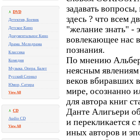
задавать вопросы,
DVD
здесь ? что всем 
Детектив, Боевик
"желание знать" -
Детское Кино
Документальное Кино
вовлекающее нас 
Драма. Мелодрама
познания.
Классика
По мнению Альбер
Комедия
неясным явлениям 
Музыка. Опера. Балет
Русский Сериал
веков вбиравших 
Юмор, Сатира
мире, осознанно и
View All
для автора книг ст
Данте Алигьери о
CD
Audio CD
и перекликается с
View All
иных авторов и эп