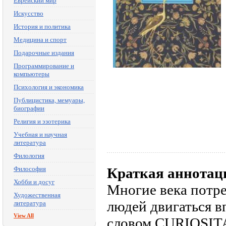
Еврейский мир
Искусство
История и политика
Медицина и спорт
Подарочные издания
Программирование и
компьютеры
Психология и экономика
Публицистика, мемуары,
биографии
Религия и эзотерика
Учебная и научная
литература
Филология
Философия
Краткая аннотац
Хобби и досуг
Многие века потр
Художественная
людей двигаться 
литература
View All
словом CURIOSITA