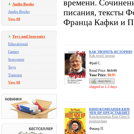
времени. Сочинени
Audio Books
писания, тексты Ф
Audio Books
View All
Франца Кафки и Пр
Toys and Souvenirs
Educational
Games
КАК ТВОРИТЬ ИСТОРИЮ
Kak tvorit' istoriiu
Souvenirs
Фрай С.
Toys
Retail Price:
$13.95
Training
Your Price:
$8.95
View All
shipped in 1-3 days
КИНОКОМПАНИЯ КИМ
ЧЕН ИР ПРЕДСТАВЛЯЕТ
Kinokompaniia Kim Chen Ir
predstavliaet
Фишер П.