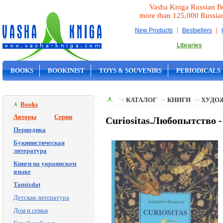
Vasha Kniga Russian B
more than 125,000 Russia
|
|
New Products
Bestsellers
Libraries
BOOKS
BOOKINIST
TOYS & SOUVENIRS
PERIODICALS
ON SALE
КАТАЛОГ
КНИГИ
ХУДО
Books
Авторы
Серии
Curiositas.Любопытство -
Периодика
Букинистическая
литература
Книги на украинском
языке
Tamizdat
Детская литература
Дом и семья