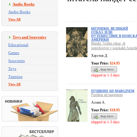
Audio Books
Audio Books
View All
БИТНИКИ. ВЕЛИКИЙ
ОТКАЗ, ИЛИ
ПУТЕШЕСТВИЕ В ПОИСК
Toys and Souvenirs
АМЕРИКИ
Bitniki. Velikii otkaz, ili
Educational
puteshestvie v poiskakh Amerik
Games
Хаустов Д.
Souvenirs
Your Price:
$24.95
Toys
shipped in 1-3 days
Training
View All
ПУШКИН AD MARGINEM
Pushkin ad marginem
Асоян А.
Your Price:
$18.95
shipped in 1-3 days