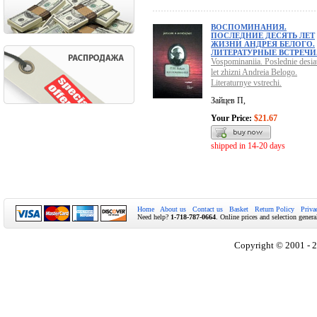
ВОСПОМИНАНИЯ.
ПОСЛЕДНИЕ ДЕСЯТЬ ЛЕТ
ЖИЗНИ АНДРЕЯ БЕЛОГО.
ЛИТЕРАТУРНЫЕ ВСТРЕЧИ
Vospominaniia. Poslednie desiat
let zhizni Andreia Belogo.
Literaturnye vstrechi.
Зайцев П,
Your Price:
$21.67
shipped in 14-20 days
Home
About us
Contact us
Basket
Return Policy
Priva
Need help?
1-718-787-0664
. Online prices and selection genera
Copyright © 2001 - 2