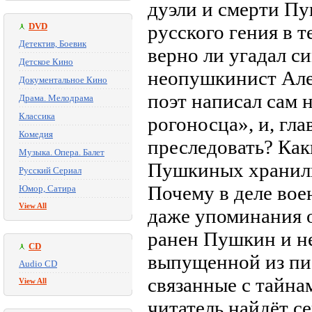
дуэли и смерти Пу
DVD
русского гения в т
Детектив, Боевик
верно ли угадал 
Детское Кино
неопушкинист Але
Документальное Кино
поэт написал сам 
Драма. Мелодрама
Классика
рогоносца», и, гла
Комедия
преследовать? Ка
Музыка. Опера. Балет
Пушкиных хранили
Русский Сериал
Почему в деле вое
Юмор, Сатира
View All
даже упоминания о
ранен Пушкин и не
CD
выпущенной из пис
Audio CD
связанные с тайна
View All
читатель найдёт с