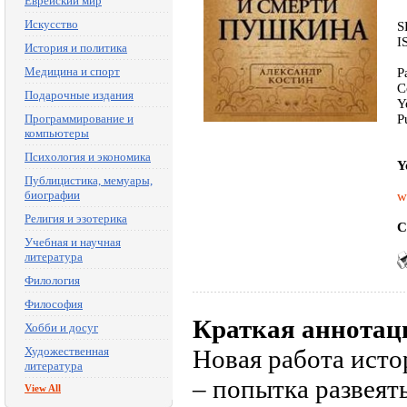
Еврейский мир
Искусство
S
I
История и политика
Медицина и спорт
P
C
Подарочные издания
Y
Программирование и
P
компьютеры
Психология и экономика
Y
Публицистика, мемуары,
биографии
w
Религия и эзотерика
C
Учебная и научная
литература
Филология
Философия
Краткая аннотац
Хобби и досуг
Художественная
Новая работа исто
литература
– попытка развеят
View All