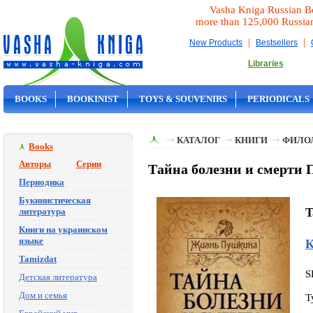
Vasha Kniga Russian B
more than 125,000 Russia
|
|
New Products
Bestsellers
Libraries
BOOKS
BOOKINIST
TOYS & SOUVENIRS
PERIODICALS
ON SALE
КАТАЛОГ
КНИГИ
ФИЛО
Books
Авторы
Серии
Тайна болезни и смерти 
Периодика
Букинистическая
T
литература
Книги на украинском
языке
К
Tamizdat
S
Детская литература
Дом и семья
T