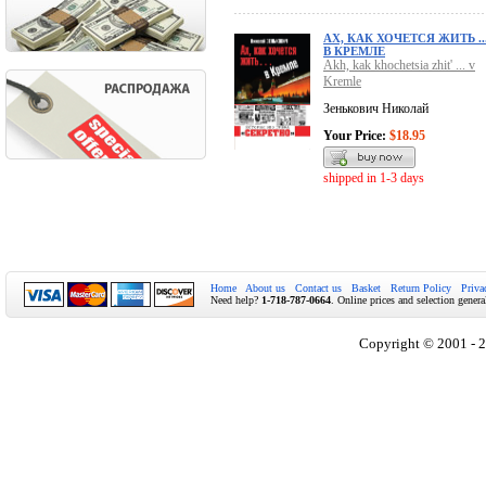
АХ, КАК ХОЧЕТСЯ ЖИТЬ ..
В КРЕМЛЕ
Akh, kak khochetsia zhit' ... v
Kremle
Зенькович Николай
Your Price:
$18.95
shipped in 1-3 days
Home
About us
Contact us
Basket
Return Policy
Priva
Need help?
1-718-787-0664
. Online prices and selection genera
Copyright © 2001 - 2