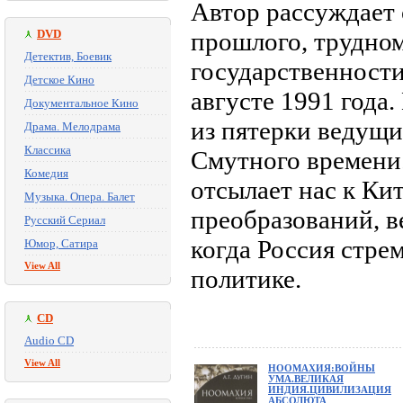
Автор рассуждает 
DVD
прошлого, трудно
Детектив, Боевик
государственност
Детское Кино
августе 1991 года
Документальное Кино
из пятерки ведущи
Драма. Мелодрама
Классика
Смутного времени.
Комедия
отсылает нас к Ки
Музыка. Опера. Балет
преобразований, в
Русский Сериал
когда Россия стре
Юмор, Сатира
View All
политике.
CD
Audio CD
View All
НООМАХИЯ:ВОЙНЫ
УМА.ВЕЛИКАЯ
ИНДИЯ.ЦИВИЛИЗАЦИЯ
АБСОЛЮТА