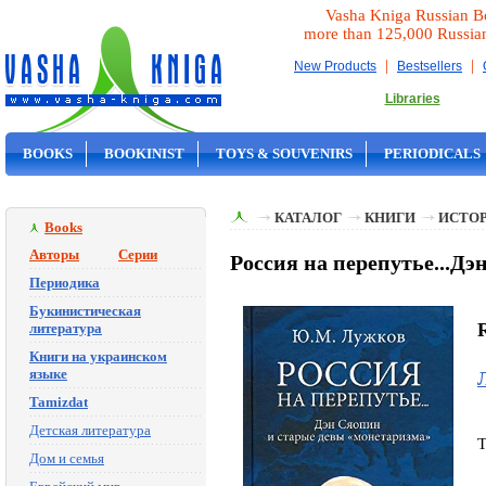
Vasha Kniga Russian B
more than 125,000 Russia
|
|
New Products
Bestsellers
Libraries
BOOKS
BOOKINIST
TOYS & SOUVENIRS
PERIODICALS
ON SALE
КАТАЛОГ
КНИГИ
ИСТОР
Books
Авторы
Серии
Россия на перепутье...Д
Периодика
Букинистическая
R
литература
Книги на украинском
языке
Tamizdat
Детская литература
T
Дом и семья