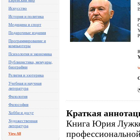
Еврейский мир
S
Искусство
I
История и политика
P
Медицина и спорт
C
Y
Подарочные издания
P
Программирование и
компьютеры
R
Психология и экономика
Y
Публицистика, мемуары,
биографии
w
Религия и эзотерика
C
Учебная и научная
литература
Филология
Философия
Краткая аннотац
Хобби и досуг
Художественная
Книга Юрия Лужко
литература
профессиональной
View All