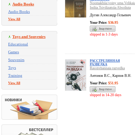
Noomakhiia:voiny uma.Velikai
Audio Books
Indiia.Tsivilizatsiia Absoliuta
Audio Books
Дугин Александр Гельевич
View All
Your Price:
$36.95
shipped in 1-3 days
Toys and Souvenirs
Educational
Games
Souvenirs
РАССТРЕЛЯННАЯ
РАЗВЕДКА
Toys
Rasstreliannaia razvedka
Training
Антонов В.С., Карпов В.Н.
View All
Your Price:
$51.95
shipped in 14-20 days