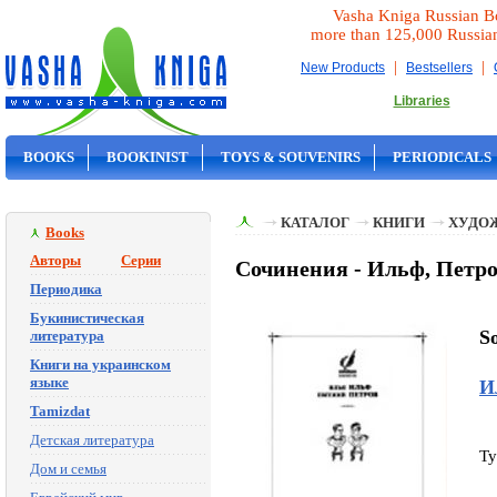
Vasha Kniga Russian B
more than 125,000 Russia
|
|
New Products
Bestsellers
Libraries
BOOKS
BOOKINIST
TOYS & SOUVENIRS
PERIODICALS
ON SALE
КАТАЛОГ
КНИГИ
ХУДО
Books
Авторы
Серии
Сочинения - Ильф, Петров
Периодика
Букинистическая
S
литература
Книги на украинском
языке
И
Tamizdat
Детская литература
Ty
Дом и семья