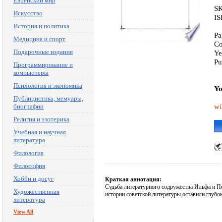
Еврейский мир
SK
Искусство
IS
История и политика
Pa
Медицина и спорт
Co
Подарочные издания
Ye
Pu
Программирование и
компьютеры
Психология и экономика
Yo
Публицистика, мемуары,
wi
биографии
Религия и эзотерика
Учебная и научная
литература
Филология
Философия
Хобби и досуг
Краткая аннотация:
Судьба литературного содружества Ильфа и Пет
Художественная
истории советской литературы оставили глубок
литература
View All