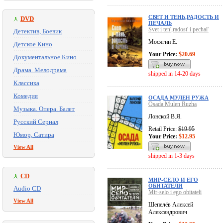
СВЕТ И ТЕНЬ,РАДОСТЬ И
DVD
ПЕЧАЛЬ
Svet i ten',radost' i pechal'
Детектив, Боевик
Мосягин Е.
Детское Кино
Your Price:
$20.69
Документальное Кино
Драма. Мелодрама
shipped in 14-20 days
Классика
Комедия
ОСАДА МУЛЕН РУЖА
Osada Mulen Ruzha
Музыка. Опера. Балет
Лонской В.Я.
Русский Сериал
Retail Price:
$19.95
Юмор, Сатира
Your Price:
$12.95
View All
shipped in 1-3 days
CD
МИР-СЕЛО И ЕГО
ОБИТАТЕЛИ
Audio CD
Mir-selo i ego obitateli
View All
Шепелёв Алексей
Александрович