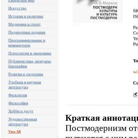
Еврейский мир
Искусство
SK
IS
История и политика
Медицина и спорт
Pa
Подарочные издания
Co
Ye
Программирование и
Pu
компьютеры
Психология и экономика
Yo
Публицистика, мемуары,
биографии
wi
Религия и эзотерика
Учебная и научная
Cu
литература
Филология
Философия
Хобби и досуг
Краткая аннотац
Художественная
литература
Постмодернизм от
View All