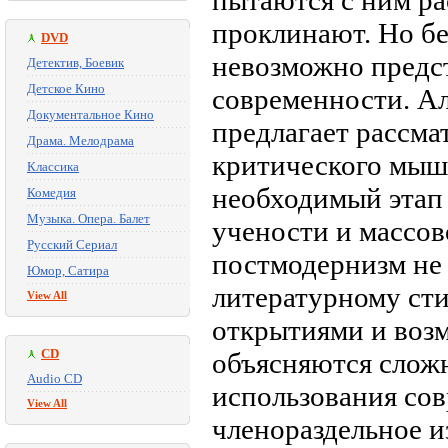
пытаются с ним ра
проклинают. Но бе
DVD
невозможно предст
Детектив, Боевик
Детское Кино
современности. А
Документальное Кино
предлагает рассма
Драма. Мелодрама
критического мыш
Классика
необходимый этап
Комедия
Музыка. Опера. Балет
учености и массов
Русский Сериал
постмодернизм не 
Юмор, Сатира
литературному сти
View All
открытиями и возм
CD
объясняются слож
Audio CD
использования со
View All
членораздельное и