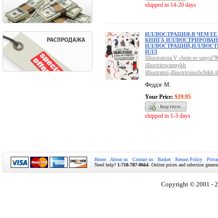
shipped in 14-20 days
ИЛЛЮСТРАЦИЯ:В ЧЕМ ЕЕ
КНИГА ИЛЛЮСТРИРОВА
ИЛЛЮСТРАЦИЙ,ИЛЛЮС
ИЛЛ
Illiustratsiia:V chem ee smysl?
illiustrirovannykh
illiustratsii,illiustriruiushchikh il
Феддэг М.
Your Price:
$19.95
shipped in 1-3 days
Home
About us
Contact us
Basket
Return Policy
Priva
Need help?
1-718-787-0664
. Online prices and selection genera
Copyright © 2001 - 2