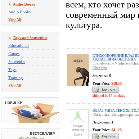
всем, кто хочет ра
Audio Books
Audio Books
современный мир и
View All
культура.
Toys and Souvenirs
Educational
Games
СТИХОТВОРЕНИЕ ВЛАДИ
ХОДАСЕВИЧА ОБЕЗЬЯНА
Souvenirs
Stikhotvorenie Vladislava Kho
Obez'iana
Toys
Зельченко В.
Training
Your Price:
$18.50
View All
shipped in 14-20 days
ОБРАЗ МИРА.ТЕКСТЫ,ГО
Obraz mira.Teksty,golos,pamiat
Лейдерман Н.
Your Price:
$41.28