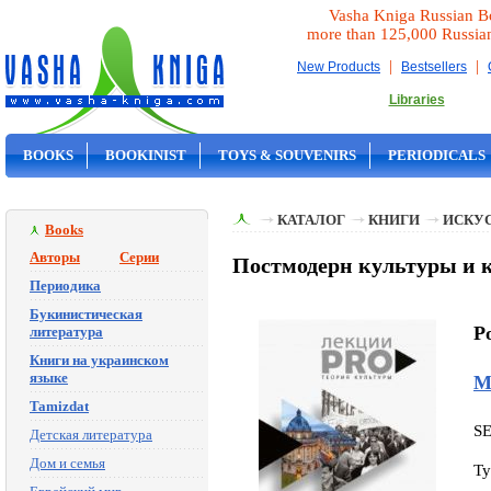
Vasha Kniga Russian B
more than 125,000 Russia
|
|
New Products
Bestsellers
Libraries
BOOKS
BOOKINIST
TOYS & SOUVENIRS
PERIODICALS
ON SALE
КАТАЛОГ
КНИГИ
ИСКУ
Books
Авторы
Серии
Постмодерн культуры и к
Периодика
Букинистическая
P
литература
Книги на украинском
языке
М
Tamizdat
S
Детская литература
Дом и семья
Ty