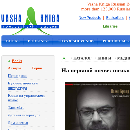
Vasha Kniga Russian B
more than 125,000 Russia
|
|
New Products
Bestsellers
Libraries
BOOKS
BOOKINIST
TOYS & SOUVENIRS
PERIODICALS
ON SALE
КАТАЛОГ
КНИГИ
МЕДИ
Books
Авторы
Серии
На нервной почве: позна
Периодика
Букинистическая
литература
Книги на украинском
языке
Tamizdat
Детская литература
Дом и семья