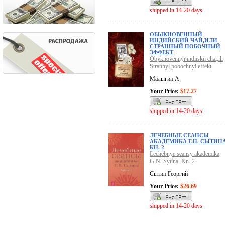
shipped in 14-20 days
ОБЫКНОВЕННЫЙ
ИНДИЙСКИЙ ЧАЙ,ИЛИ
СТРАННЫЙ ПОБОЧНЫЙ
ЭФФЕКТ
Obyknovennyi indiiskii chai,ili
Strannyi pobochnyi effekt
Малыгин А.
Your Price:
$17.27
shipped in 14-20 days
ЛЕЧЕБНЫЕ СЕАНСЫ
АКАДЕМИКА Г.Н. СЫТИНА
КН. 2
Lechebnye seansy akademika
G.N. Sytina. Kn. 2
Сытин Георгий
Your Price:
$26.69
shipped in 14-20 days