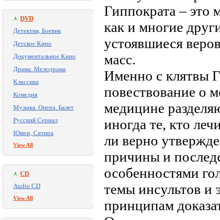
Гиппократа – это 
DVD
как и многие друг
Детектив, Боевик
устоявшиеся веров
Детское Кино
масс.
Документальное Кино
Драма. Мелодрама
Именно с клятвы Г
Классика
повествование о 
Комедия
медицине разделяют
Музыка. Опера. Балет
Русский Сериал
иногда те, кто ле
Юмор, Сатира
ли верно утвержде
View All
причины и последс
особенностями гол
CD
темы инсультов и 
Audio CD
View All
принципам доказа