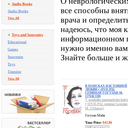
О неврологических
Audio Books
все способны внят
Audio Books
врача и определит
View All
надеюсь, что моя 
Toys and Souvenirs
информационном по
Educational
нужно именно вам 
Games
Знайте больше и 
Souvenirs
Toys
Training
View All
В ПОИСКАХ НАСТОЯЩЕЙ
ЛЮБВИ (+DVD-PAL
СЕМИНАР ГОГУЛАН М.
15ЧАСОВ)
V poiskakh nastoiashchei liubv
(+DVD-PAL seminar Gogulan
M. 15chasov)
Гогулан Майя
Your Price:
$42.86