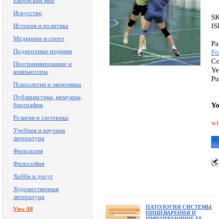
Еврейский мир
Искусство
S
IS
История и политика
Медицина и спорт
Pa
Подарочные издания
Fo
Co
Программирование и
Ye
компьютеры
Pu
Психология и экономика
Публицистика, мемуары,
Yo
биографии
Религия и эзотерика
wi
Учебная и научная
литература
Филология
Философия
Хобби и досуг
Художественная
литература
ПАТОЛОГИЯ СИСТЕМЫ
View All
ПИЩЕВАРЕНИЯ И
ИМИТИРУЮЩИЕ ЕЕ