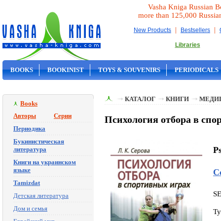
Vasha Kniga Russian B
more than 125,000 Russia
|
|
New Products
Bestsellers
Libraries
BOOKS
BOOKINIST
TOYS & SOUVENIRS
PERIODICALS
ON SALE
КАТАЛОГ
КНИГИ
МЕДИ
Books
Авторы
Серии
Психология отбора в спо
Периодика
Букинистическая
Ps
литература
Книги на украинском
языке
С
Tamizdat
S
Детская литература
Дом и семья
Ty