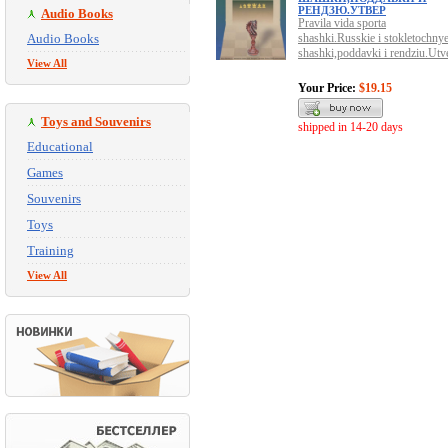
РЕНДЗЮ.УТВЕР
Audio Books
Pravila vida sporta
Audio Books
shashki.Russkie i stokletochny
shashki,poddavki i rendziu.Utv
View All
Your Price:
$19.15
Toys and Souvenirs
shipped in 14-20 days
Educational
Games
Souvenirs
Toys
Training
View All