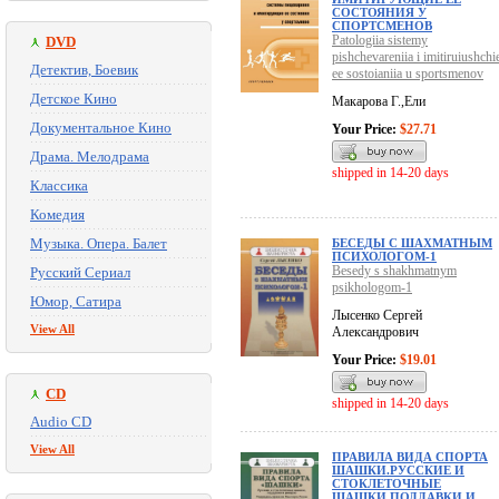
СОСТОЯНИЯ У
СПОРТСМЕНОВ
Patologiia sistemy
DVD
pishchevareniia i imitiruiushchi
Детектив, Боевик
ee sostoianiia u sportsmenov
Детское Кино
Макарова Г.,Ели
Документальное Кино
Your Price:
$27.71
Драма. Мелодрама
shipped in 14-20 days
Классика
Комедия
Музыка. Опера. Балет
БЕСЕДЫ С ШАХМАТНЫМ
ПСИХОЛОГОМ-1
Besedy s shakhmatnym
Русский Сериал
psikhologom-1
Юмор, Сатира
Лысенко Сергей
View All
Александрович
Your Price:
$19.01
CD
shipped in 14-20 days
Audio CD
View All
ПРАВИЛА ВИДА СПОРТА
ШАШКИ.РУССКИЕ И
СТОКЛЕТОЧНЫЕ
ШАШКИ,ПОДДАВКИ И