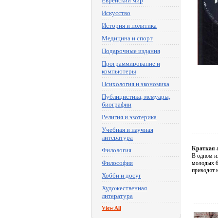
Еврейский мир
Искусство
История и политика
Медицина и спорт
Подарочные издания
Программирование и
компьютеры
Психология и экономика
Публицистика, мемуары,
биографии
Религия и эзотерика
Учебная и научная
литература
Краткая 
Филология
В одном и
Философия
молодых б
приводят 
Хобби и досуг
Художественная
литература
View All