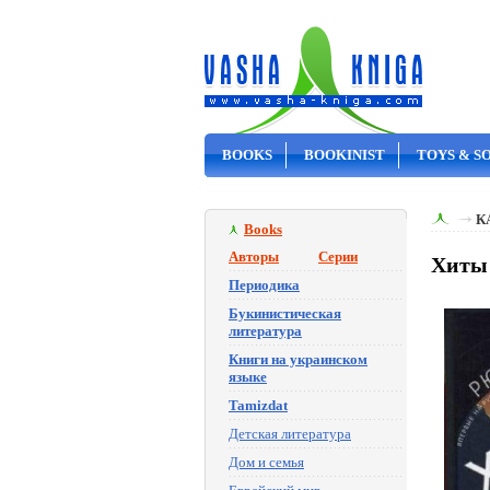
BOOKS
BOOKINIST
TOYS & S
ON SALE
К
Books
Авторы
Серии
Хиты 
Периодика
Букинистическая
литература
Книги на украинском
языке
Tamizdat
Детская литература
Дом и семья