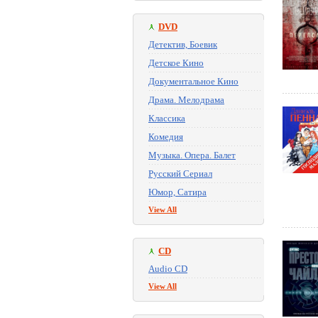
DVD
Детектив, Боевик
Детское Кино
Документальное Кино
Драма. Мелодрама
Классика
Комедия
Музыка. Опера. Балет
Русский Сериал
Юмор, Сатира
View All
CD
Audio CD
View All