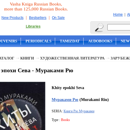
Vasha Kniga Russian Books,
more than 125,000 Russian Books.
|
Home
A
|
|
New Products
Bestsellers
On Sale
Libraries
OUVENIRS
PERIODICALS
TAMIZDAT
AUDOBOOKS
NEW
АТАЛОГ
КНИГИ
ХУДОЖЕСТВЕННАЯ ЛИТЕРАТУРА
ЗАРУБЕЖ
эпохи Сева - Мураками Рю
Khity epokhi Seva
Мураками Рю
(Murakami Riu)
SERIA:
Книги Рю Мураками
Type :
Books