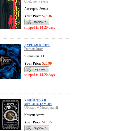
Chelovek v stene
Ангстрём Эмма
Your Price:
$73.36
shipped in 14-20 days
ДУРНАЯ КРОВЬ
Durnaia krov'
Чировици Э.О.
Your Price:
$20.99
shipped in 14-20 days
УБИЙСТВО В
МЕСОПОТАМИИ
Ubiistvo v Mesopotamii
Кристи Агата
Your Price:
$18.15