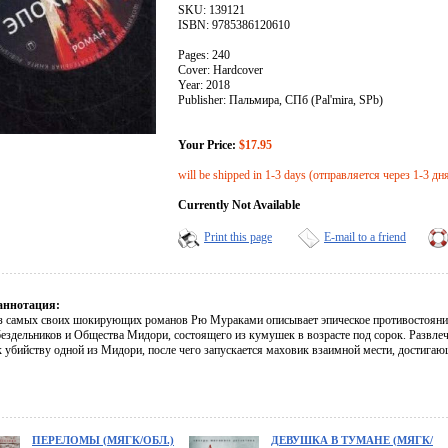
SKU: 139121
ISBN: 9785386120610
Pages: 240
Cover: Hardcover
Year: 2018
Publisher: Пальмира, СПб (Pal'mira, SPb)
Your Price:
$17.95
will be shipped in 1-3 days (отправляется через 1-3 дн
Currently Not Available
Print this page
E-mail to a friend
аннотация:
з самых своих шокирующих романов Рю Мураками описывает эпическое противостояние
ездельников и Общества Мидори, состоящего из кумушек в возрасте под сорок. Развле
к убийству одной из Мидори, после чего запускается маховик взаимной мести, достига
ПЕРЕЛОМЫ (МЯГК/ОБЛ.)
ДЕВУШКА В ТУМАНЕ (МЯГК/