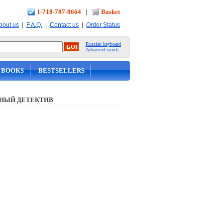
1-718-787-0664
|
Basket
|
|
|
bout us
F.A.Q.
Contact us
Order Status
Russian keyboard
Advanced search
 BOOKS
BESTSELLERS
НЫЙ ДЕТЕКТИВ