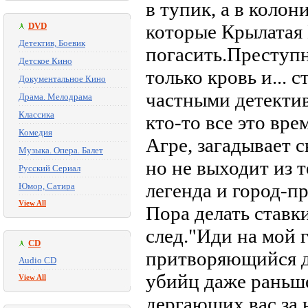
в тупик, а в коло
DVD
которые Крылатая
Детектив, Боевик
погасить.Преступн
Детское Кино
только кровь и... 
Документальное Кино
частными детектив
Драма. Мелодрама
Классика
кто-то все это вре
Комедия
Агре, загадывает с
Музыка. Опера. Балет
но не выходит из 
Русский Сериал
легенда и город-пр
Юмор, Сатира
View All
Пора делать ставки
след."Иди на мой г
CD
притворяющийся д
Audio CD
убийц даже раньше
View All
дергающих вас за