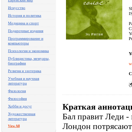
Еврейский мир
Искусство
S
I
История и политика
Медицина и спорт
P
C
Подарочные издания
Y
Программирование и
P
компьютеры
Психология и экономика
Y
Публицистика, мемуары,
биографии
w
Религия и эзотерика
C
Учебная и научная
литература
Филология
Философия
Краткая аннотац
Хобби и досуг
Художественная
Бал правит Леди - 
литература
Лондон потрясают
View All