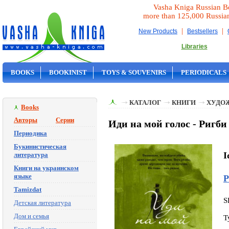
Vasha Kniga Russian B
more than 125,000 Russia
|
|
New Products
Bestsellers
Libraries
BOOKS
BOOKINIST
TOYS & SOUVENIRS
PERIODICALS
ON SALE
КАТАЛОГ
КНИГИ
ХУДО
Books
Авторы
Серии
Иди на мой голос - Ригби
Периодика
Букинистическая
I
литература
Книги на украинском
языке
Р
Tamizdat
S
Детская литература
Дом и семья
T