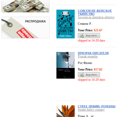
СОВСЕМ НЕ ЖЕНСКОЕ
УБИЙСТВО
Sovsem ne zhenskoe ubiistvo
Стивенс Р.
Your Price:
$21.67
shipped in 14-20 days
ПРИЗРАК ПИСАТЕЛЯ
Prizrak pisatelia
Рот Филип
Your Price:
$17.02
shipped in 14-20 days
СТРАХ ЛЮБВИ: РОМАНЫ
Strakh liubvi: romany
Ренье А., де