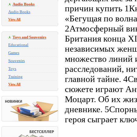
Audio Books
причин купить 1К
Audio Books
«Бегущая по волна
View All
2Атмосферный вик
Британия конца XI
Toys and Souvenirs
Educational
независимых женщ
Games
множество линий 
Souvenirs
расследований, ни
Toys
главной тайне. 4С
Training
View All
сюжете играют Ан
Моцарт. Об их жиз
дневнике. 5Спорн
героя сыграет клю