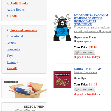
Audio Books
Audio Books
В ПОГОНЕ ЗА РУССКИМ
View All
ЯЗЫКОМ. ЗАМЕТКИ
ПОЛЬЗОВАТЕЛЯ
(КОМПЛЕКТ)
V pogone za russkim iazykom.
Toys and Souvenirs
Zametki pol'zovatelia (komplekt
Educational
Первушина Елена
Владимировна
Games
Your Price:
$30.05
Souvenirs
Toys
shipped in 14-20 days
Training
View All
КОШАЧЬИ ПОЧЕМУ
Koshach'i pochemu
Лила Прап
Your Price:
$14.13
shipped in 14-20 days