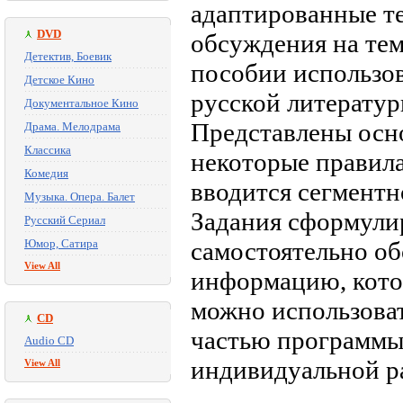
адаптированные т
DVD
обсуждения на тем
Детектив, Боевик
пособии использов
Детское Кино
русской литератур
Документальное Кино
Представлены осн
Драма. Мелодрама
Классика
некоторые правила
Комедия
вводится сегментно
Музыка. Опера. Балет
Задания сформулир
Русский Сериал
Юмор, Сатира
самостоятельно об
View All
информацию, кото
можно использоват
CD
частью программы,
Audio CD
индивидуальной р
View All