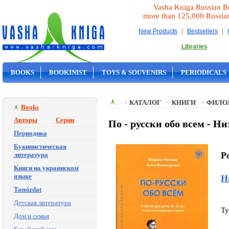
Vasha Kniga Russian B
more than 125,000 Russia
|
|
New Products
Bestsellers
Libraries
BOOKS
BOOKINIST
TOYS & SOUVENIRS
PERIODICALS
ON SALE
КАТАЛОГ
КНИГИ
ФИЛО
Books
Авторы
Серии
По - русски обо всем - Н
Периодика
Букинистическая
Po
литература
Книги на украинском
языке
Н
Tamizdat
Детская литература
Ty
Дом и семья