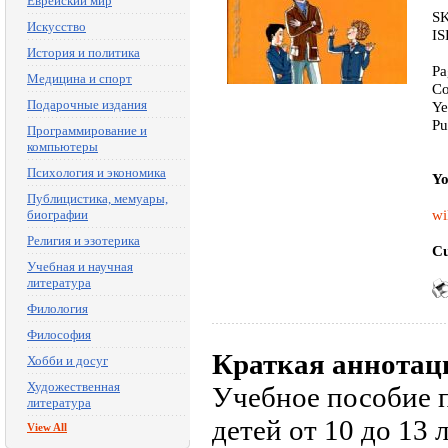
Еврейский мир
SK
Искусство
IS
История и политика
Pa
Медицина и спорт
Co
Подарочные издания
Ye
Pu
Программирование и
компьютеры
Психология и экономика
Yo
Публицистика, мемуары,
wi
биографии
Религия и эзотерика
Cu
Учебная и научная
литература
Филология
Философия
Краткая аннотац
Хобби и досуг
Художественная
Учебное пособие п
литература
детей от 10 до 13 
View All