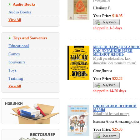
i vospitanie
Audio Books
Штайнер Р.
Audio Books
Your Price:
$18.95
View All
shipped in 1-3 days
Toys and Souvenirs
Educational
МЫСЛИ ПАРАДОКСАЛЬНО
КАК ДУРАЦКИЕ ИДЕИ
Games
МЕНЯЮТ ЖИЗНЬ
Mysli paradoksal'no: kak
Souvenirs
duratskie idei meniaiut zhizn'
Toys
Сакс Джона
Training
Your Price:
$22.22
View All
shipped in 14-20 days
ШКОЛЬНИКИ ЛЕНИВОЙ
МАМЫ
Shkol'niki lenivoi mamy
Быкова Анна Александровна
Your Price:
$25.35