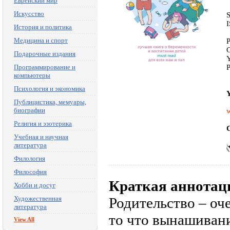
Еврейский мир
Искусство
История и политика
Медицина и спорт
P
C
Подарочные издания
Y
Программирование и
P
компьютеры
Психология и экономика
Y
Публицистика, мемуары,
биографии
w
Религия и эзотерика
C
Учебная и научная
литература
Филология
Философия
Краткая аннотац
Хобби и досуг
Художественная
Родительство – оч
литература
то что вынашиван
View All