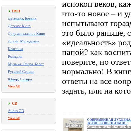
испокон веков, ка
DVD
что-то новое – и 
Детектив, Боевик
испытывают горазд
Детское Кино
это было раньше, с
Документальное Кино
«идеальность» род
Драма. Мелодрама
Классика
папой? как воспит
Комедия
поверите, но ответ
Музыка. Опера. Балет
нормально! В книг
Русский Сериал
ответы на все воп
Юмор, Сатира
View All
задать, или на кот
CD
Audio CD
View All
СОВРЕМЕННАЯ ДУХОВНА
ЖИЗНЬ И ВОСПИТАНИЕ
Sovremennaia dukhovnaia zhizn