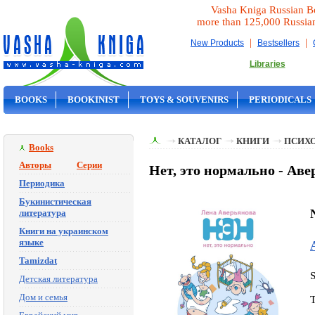
Vasha Kniga Russian B
more than 125,000 Russia
|
|
New Products
Bestsellers
Libraries
BOOKS
BOOKINIST
TOYS & SOUVENIRS
PERIODICALS
ON SALE
КАТАЛОГ
КНИГИ
ПСИХ
Books
Авторы
Серии
Нет, это нормально - Аве
Периодика
Букинистическая
литература
Книги на украинском
языке
Tamizdat
Детская литература
Дом и семья