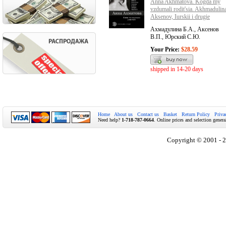
Anna Akhmatova. Kogda my
vzdumali rodit'sia. Akhmadulin
Aksenov, Iurskii i drugie
Ахмадулина Б.А., Аксенов
В.П., Юрский С.Ю.
Your Price:
$28.59
shipped in 14-20 days
Home
About us
Contact us
Basket
Return Policy
Priva
Need help?
1-718-787-0664
. Online prices and selection genera
Copyright © 2001 - 2