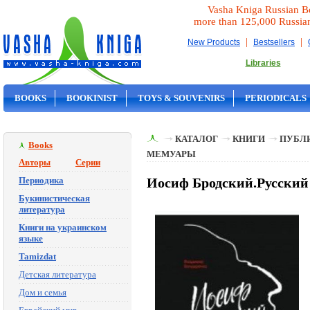
Vasha Kniga Russian B
more than 125,000 Russia
|
|
New Products
Bestsellers
Libraries
BOOKS
BOOKINIST
TOYS & SOUVENIRS
PERIODICALS
ON SALE
КАТАЛОГ
КНИГИ
ПУБЛИ
Books
МЕМУАРЫ
Авторы
Серии
Периодика
Иосиф Бродский.Русский
Букинистическая
литература
Книги на украинском
языке
Tamizdat
Детская литература
Дом и семья