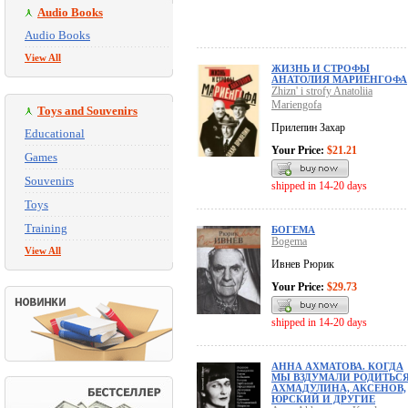
Audio Books
Audio Books
View All
ЖИЗНЬ И СТРОФЫ
АНАТОЛИЯ МАРИЕНГОФА
Zhizn' i strofy Anatoliia
Mariengofa
Toys and Souvenirs
Прилепин Захар
Educational
Your Price:
$21.21
Games
Souvenirs
shipped in 14-20 days
Toys
Training
БОГЕМА
Bogema
View All
Ивнев Рюрик
Your Price:
$29.73
shipped in 14-20 days
АННА АХМАТОВА. КОГДА
МЫ ВЗДУМАЛИ РОДИТЬСЯ
АХМАДУЛИНА, АКСЕНОВ,
ЮРСКИЙ И ДРУГИЕ