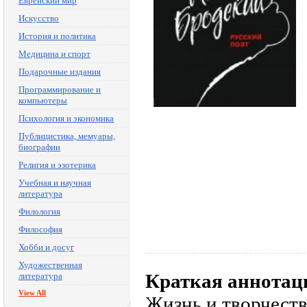
Еврейский мир
Искусство
История и политика
Медицина и спорт
Подарочные издания
Программирование и
компьютеры
Психология и экономика
Публицистика, мемуары,
биографии
Религия и эзотерика
Учебная и научная
литература
Филология
Философия
Хобби и досуг
Художественная
Краткая аннотац
литература
View All
Жизнь и творчеств