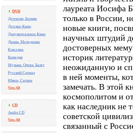
лауреата Иосифа 
DVD
только в России, н
Детектив, Боевик
новые книги, посв
Детское Кино
Документальное Кино
научных штудий д
Драма. Мелодрама
достоверных мемуа
Классика
историк литерату
Комедия
неожиданную и сп
Музыка. Опера. Балет
Русский Сериал
в ней моменты, ко
Юмор, Сатира
замечать. В этой к
View All
космополитом и от
как наследник не 
CD
Audio CD
советской цивилиз
View All
связанный с Росси