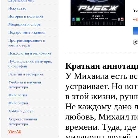
Еврейский мир
Искусство
You
История и политика
wil
Медицина и спорт
Подарочные издания
Программирование и
компьютеры
Психология и экономика
Публицистика, мемуары,
Краткая аннотац
биографии
У Михаила есть всё
Религия и эзотерика
Учебная и научная
устраивает. Но вот
литература
в этой жизни, руш
Филология
Философия
Не каждому дано 
Хобби и досуг
любовь, Михаил п
Художественная
литература
времени. Туда, где
View All
миллионы людей, и