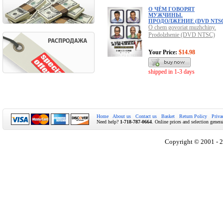
О ЧЁМ ГОВОРЯТ
МУЖЧИНЫ.
ПРОДОЛЖЕНИЕ (DVD NTS
O chem govoriat muzhchiny.
Prodolzhenie (DVD NTSC)
Your Price:
$14.98
shipped in 1-3 days
Home
About us
Contact us
Basket
Return Policy
Priva
Need help?
1-718-787-0664
. Online prices and selection genera
Copyright © 2001 - 2