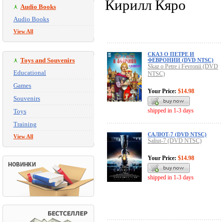
Кирилл Кяро
Audio Books
Audio Books
View All
СКАЗ О ПЕТРЕ И
Toys and Souvenirs
ФЕВРОНИИ (DVD NTSC)
Skaz o Petre i Fevronii (DVD
Educational
NTSC)
Games
Your Price:
$14.98
Souvenirs
shipped in 1-3 days
Toys
Training
САЛЮТ-7 (DVD NTSC)
View All
Saliut-7 (DVD NTSC)
Your Price:
$14.98
shipped in 1-3 days