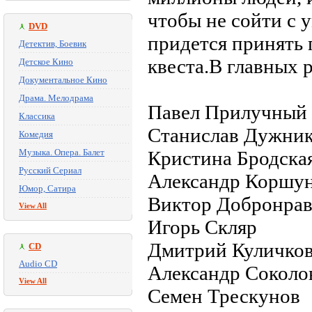
чтобы не сойти с у
DVD
придется принять 
Детектив, Боевик
квеста.В главных 
Детское Кино
Документальное Кино
Драма. Мелодрама
Павел Прилучный
Классика
Станислав Дужни
Комедия
Музыка. Опера. Балет
Кристина Бродска
Русский Сериал
Александр Коршу
Юмор, Сатира
Виктор Добронра
View All
Игорь Скляр
Дмитрий Куличко
CD
Audio CD
Александр Соколо
View All
Семен Трескунов