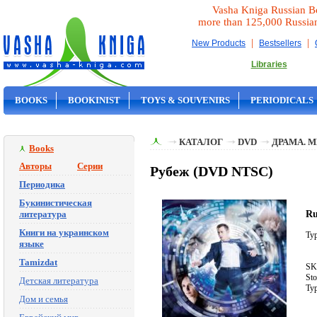
Vasha Kniga Russian B
more than 125,000 Russia
|
|
New Products
Bestsellers
Libraries
BOOKS
BOOKINIST
TOYS & SOUVENIRS
PERIODICALS
ON SALE
КАТАЛОГ
DVD
ДРАМА. 
Books
Авторы
Серии
Рубеж (DVD NTSC)
Периодика
Букинистическая
Ru
литература
Книги на украинском
Typ
языке
Tamizdat
SK
St
Детская литература
Typ
Дом и семья