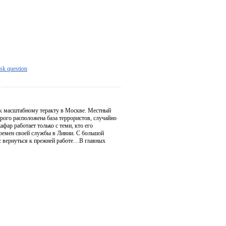
sk question
а к масштабному теракту в Москве. Местный
ого расположена база террористов, случайно
фар работает только с теми, кто его
ремен своей службы в Ливии. С большой
с вернуться к прежней работе…В главных