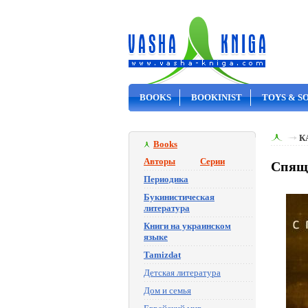
BOOKS
BOOKINIST
TOYS & S
ON SALE
К
Books
Авторы
Серии
Спящи
Периодика
Букинистическая
литература
Книги на украинском
языке
Tamizdat
Детская литература
Дом и семья