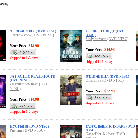
ммад
ЧЕРНАЯ ВОДА ( DVD NTSC)
СЛЕДЫ НА ВОДЕ (DVD
Chernaia voda ( DVD NTSC)
NTSC)
Sledy na vode (DVD NTSC)
Your Price:
$14.98
Your Price:
$14.98
shipped in 1-3 days
shipped in 1-3 days
ЗА ГРАНЬЮ РЕАЛЬНОСТИ
ОТЛИЧНИЦА (DVD NTSC)
(DVD NTSC)
Otlichnitsa (DVD NTSC)
Za gran'iu real'nosti (DVD
NTSC)
Your Price:
$22.98
Your Price:
$14.98
shipped in 1-3 days
shipped in 1-3 days
ПУСТЫНЯ (DVD NTSC)
ГАЗГОЛЬДЕР. КЛУБАРЕ (DVD
Pustynia (DVD NTSC)
NTSC)
Gazgol'der. Klubare (DVD