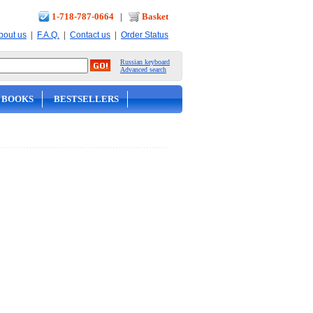
1-718-787-0664
|
Basket
|
|
|
bout us
F.A.Q.
Contact us
Order Status
Russian keyboard
Advanced search
 BOOKS
BESTSELLERS