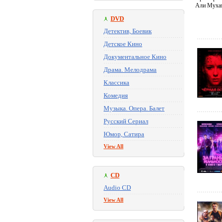
Али Муха
DVD
Детектив, Боевик
Детское Кино
Документальное Кино
Драма. Мелодрама
Классика
Комедия
Музыка. Опера. Балет
Русский Сериал
Юмор, Сатира
View All
CD
Audio CD
View All