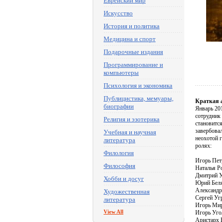
Еврейский мир
Искусство
История и политика
Медицина и спорт
Подарочные издания
Программирование и
компьютеры
Психология и экономика
Публицистика, мемуары,
Краткая 
биографии
Январь 20
сотрудник
Религия и эзотерика
становитс
завербова
Учебная и научная
неохотой 
литература
ролях:
Филология
Игорь Пет
Философия
Наталья Р
Дмитрий 
Хобби и досуг
Юрий Бел
Александр
Художественная
Сергей У
литература
Игорь Ми
View All
Игорь Уго
Аристарх 