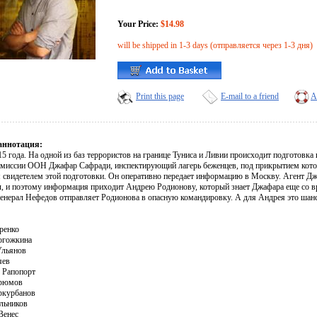
Your Price:
$14.98
will be shipped in 1-3 days (отправляется через 1-3 дня)
Print this page
E-mail to a friend
A
аннотация:
15 года. На одной из баз террористов на границе Туниса и Ливии происходит подготовк
 миссии ООН Джафар Сафради, инспектирующий лагерь беженцев, под прикрытием котор
я свидетелем этой подготовки. Он оперативно передает информацию в Москву. Агент Джа
л, и поэтому информация приходит Андрею Родионову, который знает Джафара еще со в
генерал Нефедов отправляет Родионова в опасную командировку. А для Андрея это шан
ренко
огожкина
Ульянов
яев
 Рапопорт
грюмов
ркурбанов
льников
Венес