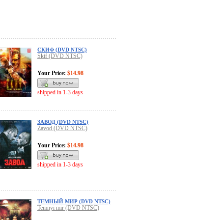
СКИФ (DVD NTSC)
Skif (DVD NTSC)
Your Price:
$14.98
shipped in 1-3 days
ЗАВОД (DVD NTSC)
Zavod (DVD NTSC)
Your Price:
$14.98
shipped in 1-3 days
ТЕМНЫЙ МИР (DVD NTSC)
Temnyi mir (DVD NTSC)