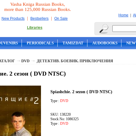
Vasha Kniga Russian Books,
more than 125,000 Russian Books.
|
Home
A
|
|
New Products
Bestsellers
On Sale
Libraries
OUVENIRS
PERIODICALS
TAMIZDAT
AUDOBOOKS
NEW
АТАЛОГ
DVD
ДЕТЕКТИВ. БОЕВИК. ПРИКЛЮЧЕНИЯ
е. 2 сезон ( DVD NTSC)
Spiashchie. 2 sezon ( DVD NTSC)
Type :
DVD
SKU: 138220
Stock No: 1086325
Type :
DVD