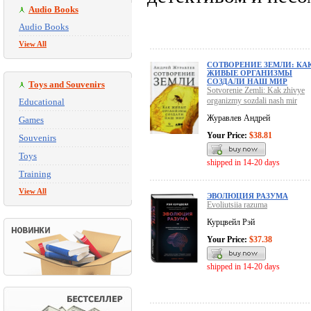
Audio Books
Audio Books
View All
СОТВОРЕНИЕ ЗЕМЛИ: КА
ЖИВЫЕ ОРГАНИЗМЫ
СОЗДАЛИ НАШ МИР
Toys and Souvenirs
Sotvorenie Zemli: Kak zhivye
organizmy sozdali nash mir
Educational
Журавлев Андрей
Games
Your Price:
$38.81
Souvenirs
Toys
shipped in 14-20 days
Training
View All
ЭВОЛЮЦИЯ РАЗУМА
Evoliutsiia razuma
Курцвейл Рэй
Your Price:
$37.38
shipped in 14-20 days