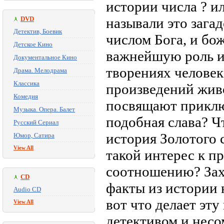
истории числа ? и
DVD
называли это зага
Детектив, Боевик
числом Бога, и бо
Детское Кино
важнейшую роль и 
Документальное Кино
творениях человек
Драма. Мелодрама
Классика
произведений живо
Комедия
посвящают приклю
Музыка. Опера. Балет
подобная слава? Чт
Русский Сериал
история Золотого с
Юмор, Сатира
View All
такой интерес к п
соотношению? Зах
CD
факты из истории 
Audio CD
вот что делает эт
View All
детективом и нес