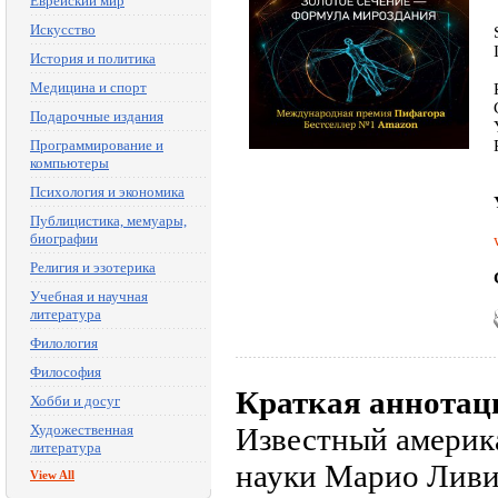
Еврейский мир
Искусство
История и политика
Медицина и спорт
Подарочные издания
Программирование и
компьютеры
Психология и экономика
Публицистика, мемуары,
биографии
Религия и эзотерика
Учебная и научная
литература
Филология
Философия
Краткая аннотац
Хобби и досуг
Художественная
Известный америк
литература
науки Марио Ливио
View All