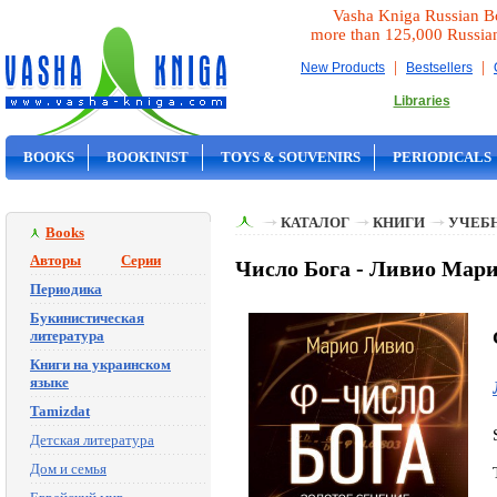
Vasha Kniga Russian B
more than 125,000 Russia
|
|
New Products
Bestsellers
Libraries
BOOKS
BOOKINIST
TOYS & SOUVENIRS
PERIODICALS
ON SALE
КАТАЛОГ
КНИГИ
УЧЕБН
Books
Авторы
Серии
Число Бога - Ливио Мар
Периодика
Букинистическая
литература
Книги на украинском
языке
Tamizdat
Детская литература
Дом и семья