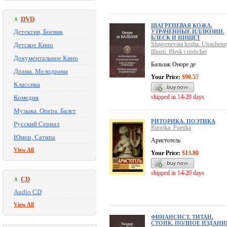
DVD
ШАГРЕНЕВАЯ КОЖА.
Детектив, Боевик
УТРАЧЕННЫЕ ИЛЛЮЗИИ.
БЛЕСК И НИЩЕТ
Shagrenevaia kozha. Utrachenn
Детское Кино
illiuzii. Blesk i nishchet
Документальное Кино
Бальзак Оноре де
Драма. Мелодрама
Your Price:
$90.57
Классика
shipped in 14-20 days
Комедия
Музыка. Опера. Балет
РИТОРИКА. ПОЭТИКА
Русский Сериал
Ritorika. Poetika
Юмор, Сатира
Аристотель
View All
Your Price:
$13.80
shipped in 14-20 days
CD
Audio CD
View All
ФИНАНСИСТ. ТИТАН.
СТОИК. ПОЛНОЕ ИЗДАНИ