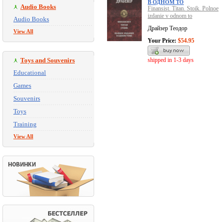
В ОДНОМ ТО
Audio Books
Finansist. Titan. Stoik. Polnoe
izdanie v odnom to
Audio Books
Драйзер Теодор
View All
Your Price:
$54.95
Toys and Souvenirs
shipped in 1-3 days
Educational
Games
Souvenirs
Toys
Training
View All