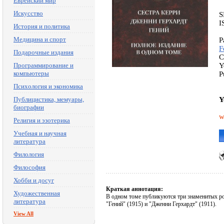
Еврейский мир
Искусство
S
I
История и политика
Медицина и спорт
P
F
Подарочные издания
C
Программирование и
Y
компьютеры
P
Психология и экономика
Публицистика, мемуары,
Y
биографии
w
Религия и эзотерика
Учебная и научная
литература
Филология
Философия
Хобби и досуг
Краткая аннотация:
Художественная
В одном томе публикуются три знаменитых ром
литература
"Гений" (1915) и "Дженни Герхардт" (1911).
View All