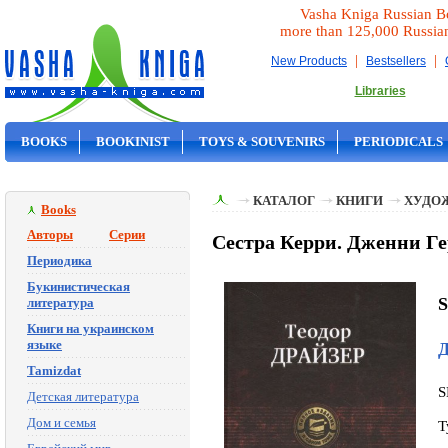
Vasha Kniga Russian B
more than 125,000 Russia
|
|
New Products
Bestsellers
Libraries
BOOKS
BOOKINIST
TOYS & SOUVENIRS
PERIODICALS
ON SALE
КАТАЛОГ
КНИГИ
ХУДО
Books
Авторы
Серии
Сестра Керри. Дженни Ге
Периодика
Букинистическая
S
литература
Книги на украинском
языке
Д
Tamizdat
S
Детская литература
Дом и семья
T