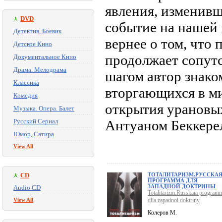
явления, изменивш
DVD
событие на нашей 
Детектив, Боевик
вернее о том, что 
Детское Кино
продолжает сопутс
Документальное Кино
Драма. Мелодрама
шагом автор знако
Классика
вторгающихся в ми
Комедия
открытия урановы
Музыка. Опера. Балет
Русский Сериал
Антуаном Беккерел
Юмор, Сатира
View All
CD
ТОТАЛИТАРИЗМ.РУССКА
ПРОГРАММА ДЛЯ
ЗАПАДНОЙ ДОКТРИНЫ
Audio CD
Totalitarizm.Russkaia program
View All
dlia zapadnoi doktriny
Колеров М.