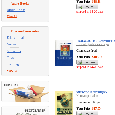
Your Price:
$18.18
Audio Books
Audio Books
shipped in 14-20 days
View All
Toys and Souvenirs
Educational
ПСИХОЛОГИЯ БУДУЩЕГО
Games
Psikhologiia budushchego
Станислав Гроф
Souvenirs
Your Price:
$103.18
Toys
Training
shipped in 14-20 days
View All
МИРОВОЙ ПОРЯДОК
Mirovoi poriadok
Киссинджер Генри
Your Price:
$17.95