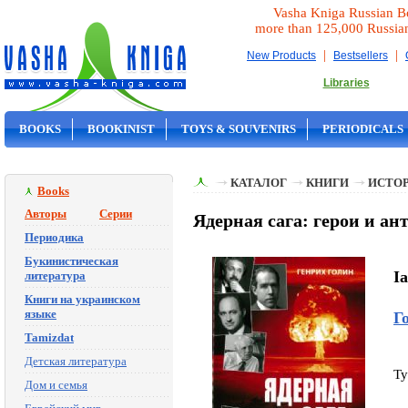
Vasha Kniga Russian B
more than 125,000 Russia
|
|
New Products
Bestsellers
Libraries
BOOKS
BOOKINIST
TOYS & SOUVENIRS
PERIODICALS
ON SALE
КАТАЛОГ
КНИГИ
ИСТОР
Books
Авторы
Серии
Ядерная сага: герои и ан
Периодика
Букинистическая
Ia
литература
Книги на украинском
языке
Г
Tamizdat
Детская литература
Ty
Дом и семья