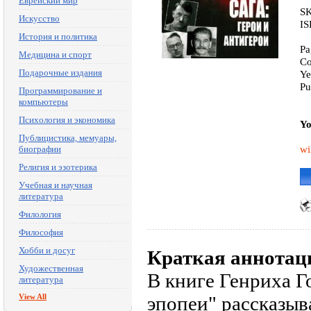
Еврейский мир
SK
Искусство
IS
История и политика
Pa
Медицина и спорт
Co
Подарочные издания
Ye
Pu
Программирование и
компьютеры
Психология и экономика
Yo
Публицистика, мемуары,
wi
биографии
Религия и эзотерика
Учебная и научная
литература
Филология
Философия
Хобби и досуг
Краткая аннотац
Художественная
В книге Генриха Г
литература
View All
эпопеи" рассказыв