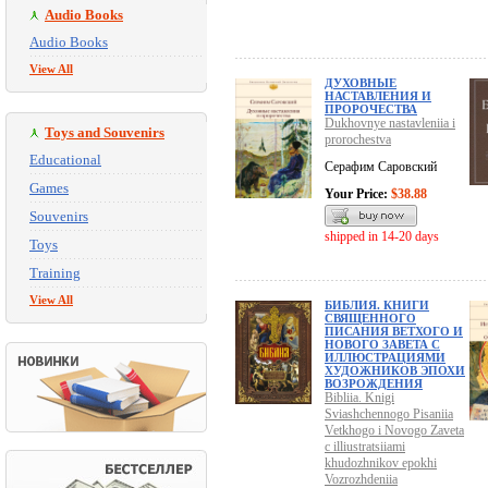
Audio Books
Audio Books
View All
ДУХОВНЫЕ
НАСТАВЛЕНИЯ И
ПРОРОЧЕСТВА
Dukhovnye nastavleniia i
Toys and Souvenirs
prorochestva
Educational
Серафим Саровский
Games
Your Price:
$38.88
Souvenirs
shipped in 14-20 days
Toys
Training
View All
БИБЛИЯ. КНИГИ
СВЯЩЕННОГО
ПИСАНИЯ ВЕТХОГО И
НОВОГО ЗАВЕТА C
ИЛЛЮСТРАЦИЯМИ
ХУДОЖНИКОВ ЭПОХИ
ВОЗРОЖДЕНИЯ
Bibliia. Knigi
Sviashchennogo Pisaniia
Vetkhogo i Novogo Zaveta
c illiustratsiiami
khudozhnikov epokhi
Vozrozhdeniia