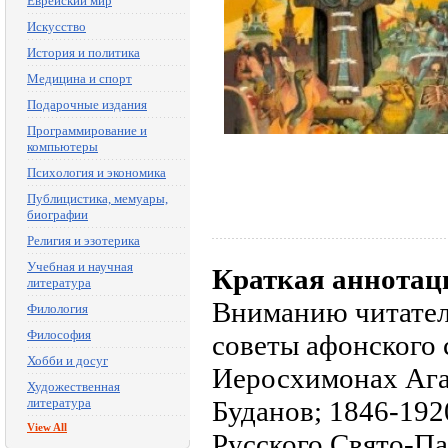
Еврейский мир
Искусство
История и политика
Медицина и спорт
Подарочные издания
Программирование и
компьютеры
Психология и экономика
Публицистика, мемуары,
биографии
Религия и эзотерика
Учебная и научная
Краткая аннотац
литература
Вниманию читател
Филология
Философия
советы афонского
Хобби и досуг
Иеросхимонах Ага
Художественная
литература
Буданов; 1846-19
View All
Русского Свято-П