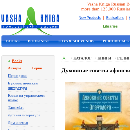
Vasha Kniga Russian B
more than 125,000 Russia
|
|
New Products
Bestsellers
Libraries
BOOKS
BOOKINIST
TOYS & SOUVENIRS
PERIODICALS
ON SALE
КАТАЛОГ
КНИГИ
РЕЛИГ
Books
Авторы
Серии
Духовные советы афонск
Периодика
Букинистическая
литература
Книги на украинском
языке
Tamizdat
Детская литература
Дом и семья