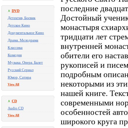
последние двадцат
DVD
Достойный ученик
Детектив, Боевик
монастыря схиарх
Детское Кино
Документальное Кино
тридцати лет стре
Драма. Мелодрама
внутренней монас
Классика
обители его наста
Комедия
Музыка. Опера. Балет
рукописей и писем
Русский Сериал
подробным описан
Юмор, Сатира
некоторыми из эти
View All
нашей книге. Текс
современными нор
CD
Audio CD
особенностей авто
View All
широкого круга пр