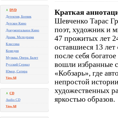
DVD
Краткая аннотац
Детектив, Боевик
Шевченко Тарас Гр
Детское Кино
поэт, художник и 
Документальное Кино
47 прожитых лет 24
Драма. Мелодрама
Классика
оставшиеся 13 лет 
Комедия
после себя богатое
Музыка. Опера. Балет
вошли избранные с
Русский Сериал
«Кобзарь», где авт
Юмор, Сатира
View All
непростой истории
художественных р
CD
яркостью образов.
Audio CD
View All