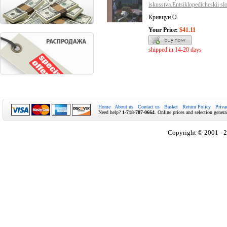
iskusstva.Entsiklopedicheskii slo
Кривцун О.
Your Price:
$41.11
shipped in 14-20 days
Home
About us
Contact us
Basket
Return Policy
Priva
Need help?
1-718-787-0664
. Online prices and selection genera
Copyright © 2001 - 2