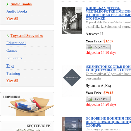
Audio Books
В ПОИСКАХ ДЕРЕВА-
Audio Books
МЕТЛЫ.КОРОТКИЕ МЫСЛ
ОТШЕЛЬНИКА ИЗ СОЛОМ
View All
СТОРОЖКИ
V poiskakh Dereva-Metly.Korot
otshel'nika iz Solomennoi storoz
Алексеев Н.
Toys and Souvenirs
Your Price:
$32.87
Educational
Games
shipped in 14-20 days
Souvenirs
Toys
ЖИЗНЕСТОЙКОСТЬ.В ПОИ
КОНЦЕПТУАЛЬНОГО ПЕР
Training
Zhiznestoikost'.V poiskakh kont
personazha
View All
Лучанкин А.,Кад
Your Price:
$29.15
shipped in 14-20 days
ОСНОВНЫЕ ПОНЯТИЯ ТЕ
ИСКУССТВА.ЭНЦИКЛОПЕ
СЛОВАРЬ
Osnovnye poniatiia teorii