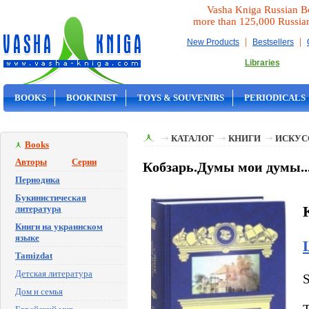
Vasha Kniga Russian B
more than 125,000 Russia
|
|
New Products
Bestsellers
Libraries
BOOKS
BOOKINIST
TOYS & SOUVENIRS
PERIODICALS
ON SALE
КАТАЛОГ
КНИГИ
ИСКУС
Books
Авторы
Серии
Кобзарь.Думы мои думы...
Периодика
Букинистическая
литература
Книги на украинском
языке
Tamizdat
Детская литература
Дом и семья