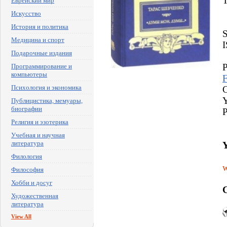
T
Еврейский мир
Искусство
История и политика
Медицина и спорт
Подарочные издания
P
Программирование и
компьютеры
Психология и экономика
C
Y
Публицистика, мемуары,
биографии
Религия и эзотерика
Учебная и научная
литература
Y
Филология
w
Философия
Хобби и досуг
C
Художественная
литература
View All