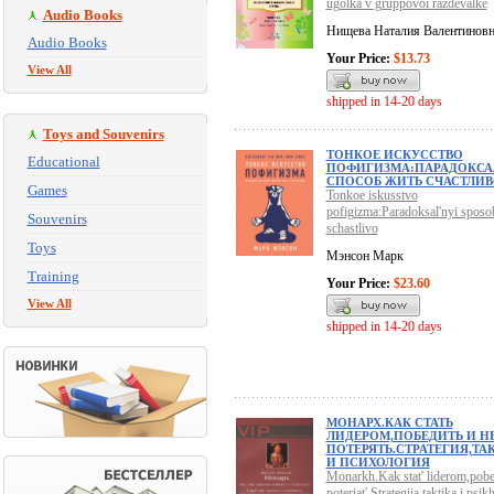
ugolka v gruppovoi razdevalke
Audio Books
Нищева Наталия Валентиновн
Audio Books
Your Price:
$13.73
View All
shipped in 14-20 days
Toys and Souvenirs
ТОНКОЕ ИСКУССТВО
Educational
ПОФИГИЗМА:ПАРАДОКС
СПОСОБ ЖИТЬ СЧАСТЛИВ
Games
Tonkoe iskusstvo
pofigizma:Paradoksal'nyi sposob
Souvenirs
schastlivo
Toys
Мэнсон Марк
Training
Your Price:
$23.60
View All
shipped in 14-20 days
МОНАРХ.КАК СТАТЬ
ЛИДЕРОМ,ПОБЕДИТЬ И Н
ПОТЕРЯТЬ.СТРАТЕГИЯ,ТА
И ПСИХОЛОГИЯ
Monarkh.Kak stat' liderom,pobed
poteriat'.Strategiia,taktika i psik