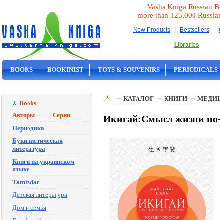
Vasha Kniga Russian B
more than 125,000 Russia
|
|
New Products
Bestsellers
Libraries
BOOKS
BOOKINIST
TOYS & SOUVENIRS
PERIODICALS
ON SALE
КАТАЛОГ
КНИГИ
МЕДИЦ
Books
Авторы
Серии
Икигай:Смысл жизни по-
Периодика
Букинистическая
литература
Книги на украинском
языке
Tamizdat
Детская литература
Дом и семья