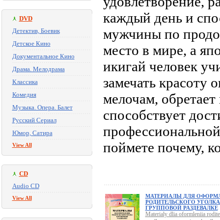
удовлетворение, ра
каждый день и спо
DVD
мужчины по продо
Детектив, Боевик
Детское Кино
место в мире, а яп
Документальное Кино
икигай человек уч
Драма. Мелодрама
замечать красоту 
Классика
Комедия
мелочам, обретает
Музыка. Опера. Балет
способствует дост
Русский Сериал
профессиональной 
Юмор, Сатира
поймете почему, ко
View All
CD
Audio CD
МАТЕРИАЛЫ ДЛЯ ОФОРМ
View All
РОДИТЕЛЬСКОГО УГОЛКА
ГРУППОВОЙ РАЗДЕВАЛКЕ
Materialy dlia oformleniia rodit