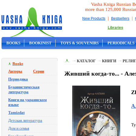
Vasha Kniga Russian B
more than 125,000 Russia
|
|
New Products
Bestsellers
Libraries
BOOKS
BOOKINIST
TOYS & SOUVENIRS
PERIODICALS
ON SALE
КАТАЛОГ
КНИГИ
РЕЛИГ
Books
Авторы
Серии
Живший когда-то... - Але
Периодика
Букинистическая
Zh
литература
Книги на украинском
языке
А
Tamizdat
Детская литература
Ty
Дом и семья