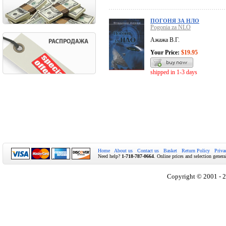
ПОГОНЯ ЗА НЛО
Pogonia za NLO
Ажажа В.Г.
Your Price:
$19.95
shipped in 1-3 days
Home
About us
Contact us
Basket
Return Policy
Priva
Need help?
1-718-787-0664
. Online prices and selection genera
Copyright © 2001 - 2