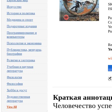
Еврейский мир
SK
Искусство
IS
История и политика
Pa
Медицина и спорт
Co
Подарочные издания
Ye
Pu
Программирование и
компьютеры
Психология и экономика
Re
Yo
Публицистика, мемуары,
биографии
wi
Религия и эзотерика
Учебная и научная
литература
Филология
Философия
Хобби и досуг
Краткая аннотац
Художественная
литература
Человечество усп
View All