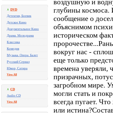
воздушную и водн
глубины космоса. 
DVD
Детектив, Боевик
сообщение о досел
Детское Кино
объяснимом психи
Документальное Кино
историческом факт
Драма. Мелодрама
пророчестве...Ран
Классика
Комедия
вокруг нас - спло
Музыка. Опера. Балет
еще только предст
Русский Сериал
времена уверяли, 
Юмор, Сатира
призрачных, поту
View All
загробном мире. У
CD
могли стать и пок
Audio CD
всегда пугает. Что
View All
или истина?Соста