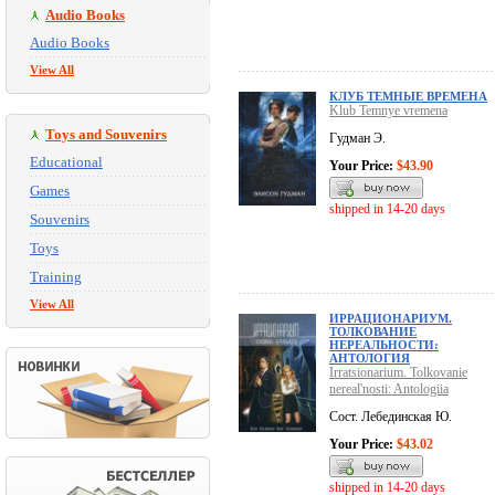
Audio Books
Audio Books
View All
КЛУБ ТЕМНЫЕ ВРЕМЕНА
Klub Temnye vremena
Toys and Souvenirs
Гудман Э.
Educational
Your Price:
$43.90
Games
shipped in 14-20 days
Souvenirs
Toys
Training
View All
ИРРАЦИОНАРИУМ.
ТОЛКОВАНИЕ
НЕРЕАЛЬНОСТИ:
АНТОЛОГИЯ
Irratsionarium. Tolkovanie
nereal'nosti: Antologiia
Сост. Лебединская Ю.
Your Price:
$43.02
shipped in 14-20 days