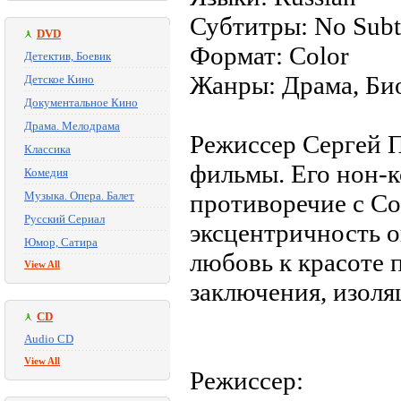
Субтитры: No Subti
DVD
Формат: Color
Детектив, Боевик
Жанры: Драма, Би
Детское Кино
Документальное Кино
Драма. Мелодрама
Режиссер Сергей 
Классика
фильмы. Его нон-к
Комедия
Музыка. Опера. Балет
противоречие с Со
Русский Сериал
эксцентричность о
Юмор, Сатира
любовь к красоте 
View All
заключения, изоля
CD
Audio CD
View All
Режиссер: