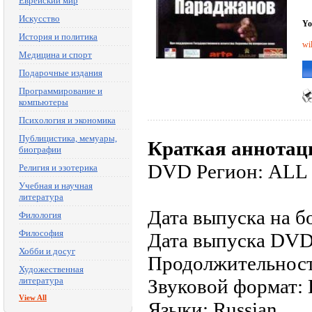
Еврейский мир
Искусство
Yo
История и политика
wi
Медицина и спорт
Подарочные издания
Программирование и
компьютеры
Психология и экономика
Публицистика, мемуары,
Краткая аннотац
биографии
DVD Регион: ALL
Религия и эзотерика
Учебная и научная
литература
Дата выпуска на б
Филология
Философия
Дата выпуска DVD
Хобби и досуг
Продолжительност
Художественная
литература
Звуковой формат: D
View All
Языки: Russian