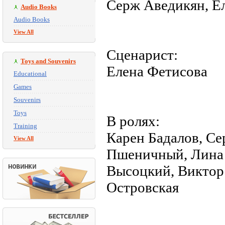
Серж Аведикян, Е
Audio Books
Audio Books
View All
Сценарист:
Toys and Souvenirs
Елена Фетисова
Educational
Games
Souvenirs
Toys
В ролях:
Training
Карен Бадалов, С
View All
Пшеничный, Лина
Высоцкий, Виктор
Островская