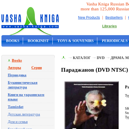
Vasha Kniga Russian B
more than 125,000 Russia
|
|
New Products
Bestsellers
Libraries
BOOKS
BOOKINIST
TOYS & SOUVENIRS
PERIODICALS
ON SALE
КАТАЛОГ
DVD
ДРАМА. 
Books
Авторы
Серии
Параджанов (DVD NTSC)
Периодика
Букинистическая
P
литература
Книги на украинском
Ty
языке
Tamizdat
SK
St
Детская литература
Ty
Дом и семья