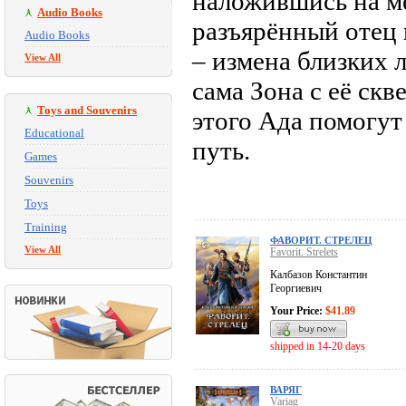
наложившись на м
Audio Books
разъярённый отец 
Audio Books
– измена близких 
View All
сама Зона с её с
Toys and Souvenirs
этого Ада помогу
Educational
путь.
Games
Souvenirs
Toys
Training
ФАВОРИТ. СТРЕЛЕЦ
View All
Favorit. Strelets
Калбазов Константин
Георгиевич
Your Price:
$41.89
shipped in 14-20 days
ВАРЯГ
Variag