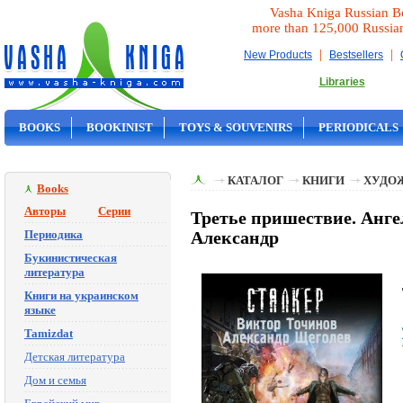
Vasha Kniga Russian B
more than 125,000 Russia
|
|
New Products
Bestsellers
Libraries
BOOKS
BOOKINIST
TOYS & SOUVENIRS
PERIODICALS
ON SALE
КАТАЛОГ
КНИГИ
ХУДО
Books
Авторы
Серии
Третье пришествие. Анге
Периодика
Александр
Букинистическая
литература
Книги на украинском
языке
Tamizdat
Детская литература
Дом и семья