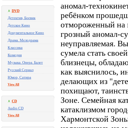
аномал-технокине
DVD
ребёнком прошедш
Детектив, Боевик
отмороженный на в
Детское Кино
грозный аномал-су
Документальное Кино
Драма. Мелодрама
неуправляемая. Вы
Классика
сумела стать свое
Комедия
близнецы, облада
Музыка. Опера. Балет
как выяснилось, и
Русский Сериал
Юмор, Сатира
делающих из "дете
View All
похищают, таинст
Зоне. Семейная ка
CD
катаклизмом город
Audio CD
View All
Хармонтской Зоны