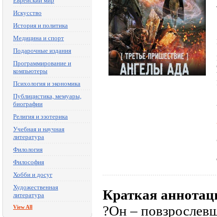
Еврейский мир
Искусство
История и политика
Медицина и спорт
Подарочные издания
Программирование и
компьютеры
Психология и экономика
Публицистика, мемуары,
биографии
Религия и эзотерика
Учебная и научная
литература
Филология
Философия
Хобби и досуг
Художественная
Краткая аннотац
литература
?Он – повзрослевш
View All