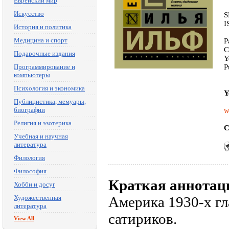
Еврейский мир
Искусство
S
I
История и политика
Медицина и спорт
P
C
Подарочные издания
Y
Программирование и
P
компьютеры
Психология и экономика
Y
Публицистика, мемуары,
биографии
w
Религия и эзотерика
C
Учебная и научная
литература
Филология
Философия
Краткая аннотац
Хобби и досуг
Художественная
Америка 1930-х гл
литература
сатириков.
View All