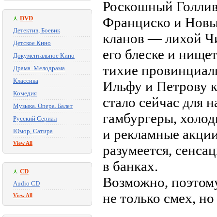
Роскошный Голливу
DVD
Франциско и Новы
Детектив, Боевик
кланов — лихой Ч
Детское Кино
его блеске и нище
Документальное Кино
тихие провинциа
Драма. Мелодрама
Классика
Ильфу и Петрову к
Комедия
стало сейчас для 
Музыка. Опера. Балет
гамбургеры, холо
Русский Сериал
и рекламные акции
Юмор, Сатира
View All
разумеется, сенса
в банках.
CD
Возможно, поэтому
Audio CD
не только смех, н
View All