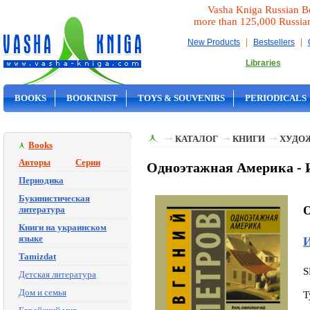
Vasha Kniga Russian B
more than 125,000 Russia
|
|
New Products
Bestsellers
Libraries
BOOKS
BOOKINIST
TOYS & SOUVENIRS
PERIODICALS
ON SALE
КАТАЛОГ
КНИГИ
ХУДО
Books
Авторы
Серии
Одноэтажная Америка - 
Периодика
Букинистическая
O
литература
Книги на украинском
языке
И
Tamizdat
S
Детская литература
Дом и семья
T