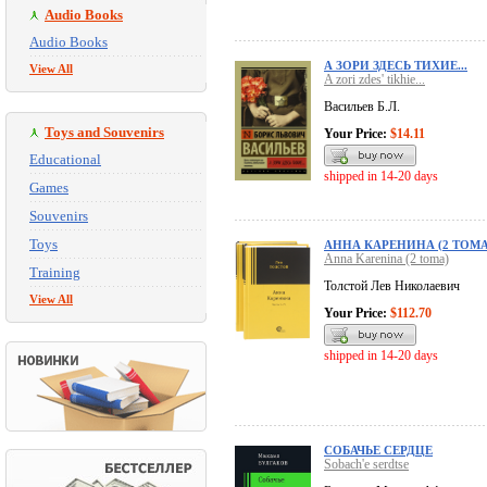
Audio Books
Audio Books
А ЗОРИ ЗДЕСЬ ТИХИЕ...
View All
A zori zdes' tikhie...
Васильев Б.Л.
Toys and Souvenirs
Your Price:
$14.11
Educational
shipped in 14-20 days
Games
Souvenirs
Toys
АННА КАРЕНИНА (2 ТОМА
Anna Karenina (2 toma)
Training
Толстой Лев Николаевич
View All
Your Price:
$112.70
shipped in 14-20 days
СОБАЧЬЕ СЕРДЦЕ
Sobach'e serdtse