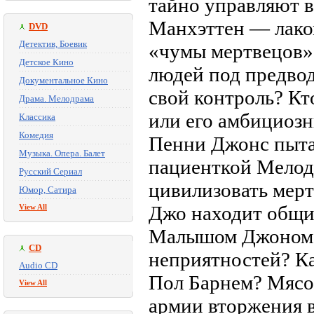
тайно управляют в
Манхэттен — лаком
DVD
Детектив, Боевик
«чумы мертвецов»
Детское Кино
людей под предвод
Документальное Кино
свой контроль? Кт
Драма. Мелодрама
или его амбициозн
Классика
Комедия
Пенни Джонс пытае
Музыка. Опера. Балет
пациенткой Мелоди
Русский Сериал
цивилизовать мерт
Юмор, Сатира
Джо находит общи
View All
Малышом Джоном. 
CD
неприятностей? Ка
Audio CD
Пол Барнем? Мясо
View All
армии вторжения в