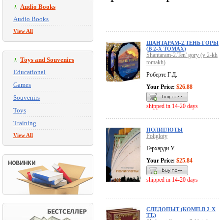
Audio Books
Audio Books
View All
ШАНТАРАМ-2.ТЕНЬ ГОРЫ
(В 2-Х ТОМАХ)
Shantaram-2.Ten' gory (v 2-kh
Toys and Souvenirs
tomakh)
Educational
Робертс Г.Д.
Games
Your Price:
$26.88
Souvenirs
shipped in 14-20 days
Toys
Training
ПОЛИГЛОТЫ
View All
Poligloty
Герхарди У.
Your Price:
$25.84
shipped in 14-20 days
СЛЕДОПЫТ (КОМП.В 2-Х
ТТ.)