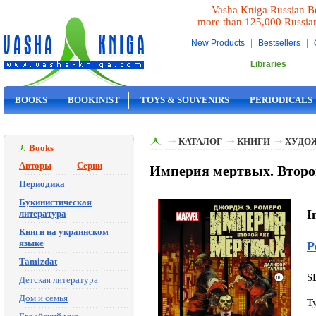
Vasha Kniga Russian B
more than 125,000 Russia
|
|
New Products
Bestsellers
Libraries
BOOKS
BOOKINIST
TOYS & SOUVENIRS
PERIODICALS
ON SALE
КАТАЛОГ
КНИГИ
ХУДО
Books
Авторы
Серии
Империя мертвых. Второй
Периодика
Букинистическая
I
литература
Книги на украинском
языке
Р
Tamizdat
S
Детская литература
Дом и семья
T