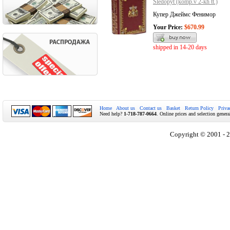
Sledopyt (komp.v 2-kh tt.)
Купер Джеймс Фенимор
Your Price:
$670.99
shipped in 14-20 days
Home
About us
Contact us
Basket
Return Policy
Priva
Need help?
1-718-787-0664
. Online prices and selection genera
Copyright © 2001 - 2