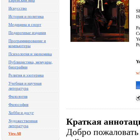
Еврейский мир
Искусство
S
I
История и политика
Медицина и спорт
P
Подарочные издания
C
Y
Программирование и
P
компьютеры
Психология и экономика
Y
Публицистика, мемуары,
биографии
wi
Религия и эзотерика
Учебная и научная
литература
Филология
Философия
Хобби и досуг
Краткая аннотац
Художественная
литература
Добро пожаловать
View All