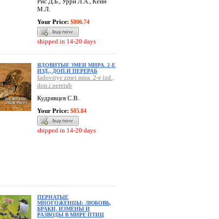
Рис Д.Б., Урри Л.А., Кейн
М.Л.
Your Price:
$806.74
shipped in 14-20 days
ЯДОВИТЫЕ ЗМЕИ МИРА. 2-Е
ИЗД., ДОП.И ПЕРЕРАБ
Iadovitye zmei mira. 2-e izd.,
dop.i pererab
Кудрявцев С.В.
Your Price:
$85.84
shipped in 14-20 days
ПЕРНАТЫЕ
МНОГОЖЕНЦЫ: ЛЮБОВЬ,
БРАКИ, ИЗМЕНЫ И
РАЗВОДЫ В МИРЕ ПТИЦ