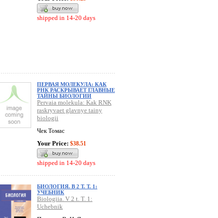
shipped in 14-20 days
ПЕРВАЯ МОЛЕКУЛА: КАК
РНК РАСКРЫВАЕТ ГЛАВНЫЕ
ТАЙНЫ БИОЛОГИИ
Pervaia molekula: Kak RNK
raskryvaet glavnye tainy
biologii
Чек Томас
Your Price:
$38.51
shipped in 14-20 days
БИОЛОГИЯ. В 2 Т. Т. 1:
УЧЕБНИК
Biologiia. V 2 t. T. 1:
Uchebnik