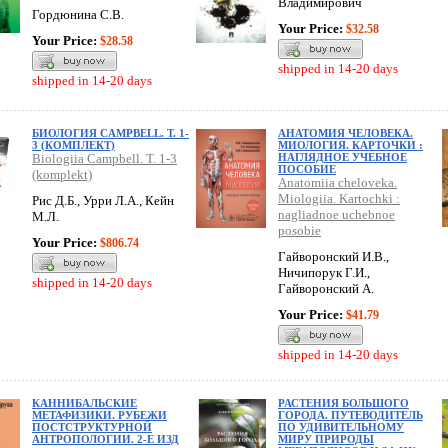
Владимирович
Гордюнина С.В.
Your Price:
$32.58
Your Price:
$28.58
shipped in 14-20 days
shipped in 14-20 days
БИОЛОГИЯ CAMPBELL. Т. 1-
АНАТОМИЯ ЧЕЛОВЕКА.
3 (КОМПЛЕКТ)
МИОЛОГИЯ. КАРТОЧКИ :
Biologiia Campbell. T. 1-3
НАГЛЯДНОЕ УЧЕБНОЕ
ПОСОБИЕ
(komplekt)
Anatomiia cheloveka.
Miologiia. Kartochki :
Рис Д.Б., Урри Л.А., Кейн
nagliadnoe uchebnoe
М.Л.
posobie
Your Price:
$806.74
Гайворонский И.В.,
Ничипорук Г.И.,
shipped in 14-20 days
Гайворонский А.
Your Price:
$41.79
shipped in 14-20 days
КАННИБАЛЬСКИЕ
РАСТЕНИЯ БОЛЬШОГО
МЕТАФИЗИКИ. РУБЕЖИ
ГОРОДА. ПУТЕВОДИТЕЛЬ
ПОСТСТРУКТУРНОЙ
ПО УДИВИТЕЛЬНОМУ
АНТРОПОЛОГИИ. 2-Е ИЗД
МИРУ ПРИРОДЫ