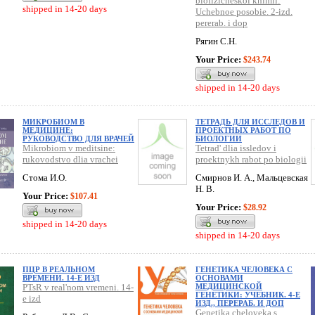
biofizicheskoi khimii:
shipped in 14-20 days
Uchebnoe posobie. 2-izd.
pererab. i dop
Рягин С.Н.
Your Price:
$243.74
shipped in 14-20 days
МИКРОБИОМ В
ТЕТРАДЬ ДЛЯ ИССЛЕДОВ И
МЕДИЦИНЕ:
ПРОЕКТНЫХ РАБОТ ПО
РУКОВОДСТВО ДЛЯ ВРАЧЕЙ
БИОЛОГИИ
Mikrobiom v meditsine:
Tetrad' dlia issledov i
rukovodstvo dlia vrachei
proektnykh rabot po biologii
Стома И.О.
Смирнов И. А., Мальцевская
Н. В.
Your Price:
$107.41
Your Price:
$28.92
shipped in 14-20 days
shipped in 14-20 days
ПЦР В РЕАЛЬНОМ
ГЕНЕТИКА ЧЕЛОВЕКА С
ВРЕМЕНИ. 14-Е ИЗД
ОСНОВАМИ
PTsR v real'nom vremeni. 14-
МЕДИЦИНСКОЙ
ГЕНЕТИКИ: УЧЕБНИК. 4-Е
e izd
ИЗД., ПЕРЕРАБ. И ДОП
Genetika cheloveka s