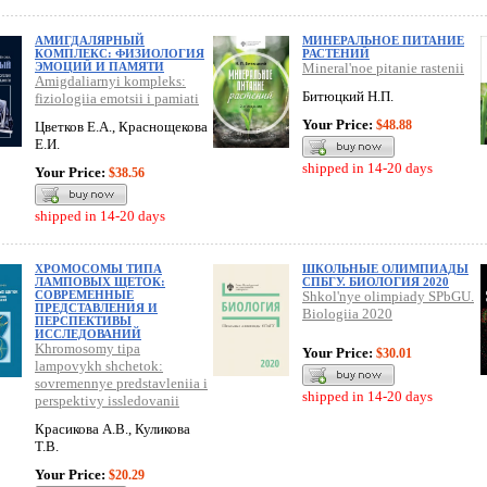
АМИГДАЛЯРНЫЙ
МИНЕРАЛЬНОЕ ПИТАНИЕ
КОМПЛЕКС: ФИЗИОЛОГИЯ
РАСТЕНИЙ
ЭМОЦИЙ И ПАМЯТИ
Mineral'noe pitanie rastenii
Amigdaliarnyi kompleks:
Битюцкий Н.П.
fiziologiia emotsii i pamiati
Your Price:
$48.88
Цветков Е.А., Краснощекова
Е.И.
shipped in 14-20 days
Your Price:
$38.56
shipped in 14-20 days
ХРОМОСОМЫ ТИПА
ШКОЛЬНЫЕ ОЛИМПИАДЫ
ЛАМПОВЫХ ЩЕТОК:
СПБГУ. БИОЛОГИЯ 2020
СОВРЕМЕННЫЕ
Shkol'nye olimpiady SPbGU.
ПРЕДСТАВЛЕНИЯ И
Biologiia 2020
ПЕРСПЕКТИВЫ
ИССЛЕДОВАНИЙ
Khromosomy tipa
Your Price:
$30.01
lampovykh shchetok:
sovremennye predstavleniia i
shipped in 14-20 days
perspektivy issledovanii
Красикова А.В., Куликова
Т.В.
Your Price:
$20.29