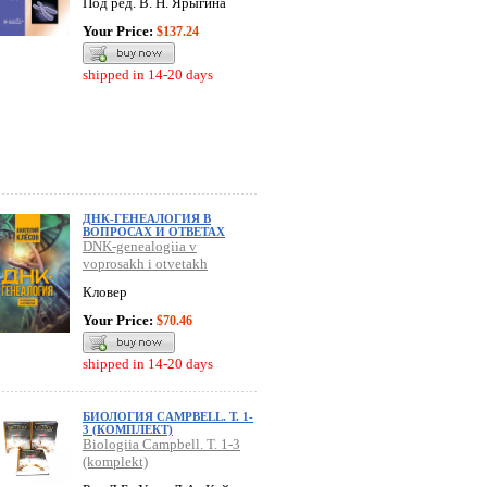
Под ред. В. Н. Ярыгина
Your Price:
$137.24
shipped in 14-20 days
ДНК-ГЕНЕАЛОГИЯ В
ВОПРОСАХ И ОТВЕТАХ
DNK-genealogiia v
voprosakh i otvetakh
Кловер
Your Price:
$70.46
shipped in 14-20 days
БИОЛОГИЯ CAMPBELL. Т. 1-
3 (КОМПЛЕКТ)
Biologiia Campbell. T. 1-3
(komplekt)