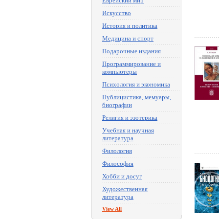
Еврейский мир
Искусство
История и политика
Медицина и спорт
Подарочные издания
Программирование и
компьютеры
Психология и экономика
Публицистика, мемуары,
биографии
Религия и эзотерика
Учебная и научная
литература
Филология
Философия
Хобби и досуг
Художественная
литература
View All