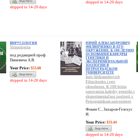
shipped in 14-20 days
shipped in 14-20 days
ВИРУСОЛОГИЯ
ЮРИЙ АЛЕКСАНДРОВИЧ
Virusologiia
ФИЛИПЧЕНКО И ЕГО
ОКРУЖЕНИЕ. К 100-ЛЕТИЮ
ОСНОВАНИЯ КАФЕДРЫ
под редакцией проф.
ГЕНЕТИКИ И
Пиневича А.В.
ЭКСПЕРИМЕНТАЛЬНОЙ
ЗООЛОГИИ В
Your Price:
$53.68
ПЕТРОГРАДСКОМ
УНИВЕРСИТЕТЕ
Iurii Aleksandrovich
shipped in 14-20 days
Filipchenko i ego
okruzhenie. K 100-letiiu
osnovaniia kafedry genetiki i
eksperimental'noi zoologii v
Petrogradskom universitete
Фокин С., Захаров-Гезехус
И.
Your Price:
$33.44
shipped in 14-20 days