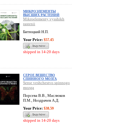
МИКРОЭЛЕМЕНТЫ
ВЫСШИХ РАСТЕНИЙ
Mikroelementy vysshikh
rastenii
Битюцкий Н.П.
Your Price:
$57.45
shipped in 14-20 days
СЕРОЕ ВЕЩЕСТВО
СПИННОГО МОЗГА
Seroe veshchestvo spinnogo
mozga
Порсева В.В., Маслюков
П.М., Ноздрачев А.Д.
Your Price:
$38.59
shipped in 14-20 days