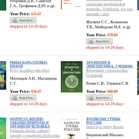
Ребриков Д.В., Саматов
osnovami meditsinskoi
Г.А., Трофимов Д.Ю. и др.
genetiki: Uchebnik. 4-e izd.,
Your Price:
pererab. i dop
$33.47
Жилина С.С., Кожанова
shipped in 14-20 days
Т.В., Майорова М.Е. и др.
Your Price:
$59.69
shipped in 14-20 days
РЫБЫ КОРАЛЛОВЫХ
ХРОМАТИН И
РИФОВ
ЭПИГЕНЕТИКА: УЧЕБНИК
Ryby korallovykh rifov
Khromatin i epigenetika:
Uchebnik
Матанцев А.Н., Матанцева
С.Г.
Разин С.В., Ульянов С.В.
Your Price:
Your Price:
$56.47
$60.09
shipped in 14-20 days
shipped in 14-20 days
ФОРМУЛА ЖИЗНИ:
ЯДОВИТЫЕ ГРИБЫ
ЗАКОНЫ ПРИРОДЫ И
РОССИИ
ОРГАНИЗМ ЧЕЛОВЕКА
Iadovitye griby Rossii
Formula zhizni: zakony
Вишневский Михаил
prirody i organizm cheloveka