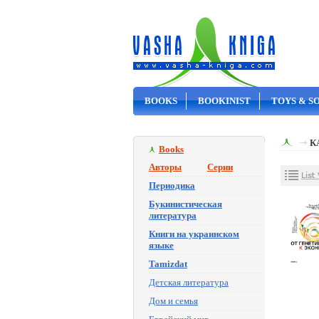
BOOKS
BOOKINIST
TOYS & S
ON SALE
К
Books
Авторы
Серии
Периодика
Букинистическая
литература
Книги на украинском
языке
Tamizdat
Детская литература
Дом и семья