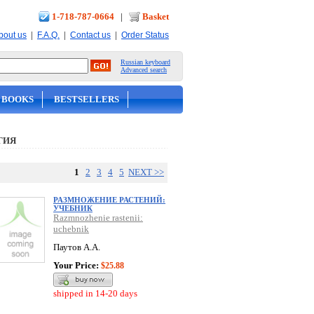
1-718-787-0664
|
Basket
|
|
|
bout us
F.A.Q.
Contact us
Order Status
Russian keyboard
Advanced search
 BOOKS
BESTSELLERS
ГИЯ
1
2
3
4
5
NEXT >>
РАЗМНОЖЕНИЕ РАСТЕНИЙ:
УЧЕБНИК
Razmnozhenie rastenii:
uchebnik
Паутов А.А.
Your Price:
$25.88
shipped in 14-20 days