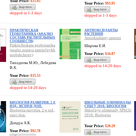
Your Price:
$35.95
Your Price:
$93.95
shipped in 1-3 days
shipped in 1-3 days
ПРАКТИЧЕСКАЯ
АНТИОКСИДАНТЫ
ГЕОБОТАНИКА (АНАЛИЗ
РАСТЕНИЙ
СОСТАВА РАСТИТЕЛЬНЫХ
Antioksidanty rastenii
СООБЩЕСТВ)
Prakticheskaia geobotanika
Шарова Е.И.
(analiz sostava rastitel'nykh
Your Price:
$34.87
soobshchestv)
Тиходеева М.Ю., Лебедева
shipped in 14-20 days
В.Х.
Your Price:
$35.53
shipped in 14-20 days
БИОЛОГИЯ РАЗВИТИЯ. 2-Е
ШКОЛЬНЫЕ ОЛИМПИАДЫ
ИЗД., ИСПР.И ДОП.
СПБГУ 2018: БИОЛОГИЯ
Biologiia razvitiia. 2-e izd.,
Shkol'nye olimpiady SPbGU
ispr.i dop.
2018: Biologiia
Дондуа А.К.
Your Price:
$20.29
Your Price:
$92.78