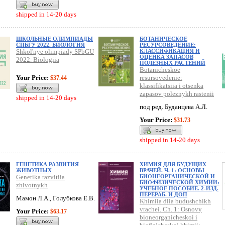
shipped in 14-20 days
ШКОЛЬНЫЕ ОЛИМПИАДЫ
БОТАНИЧЕСКОЕ
СПБГУ 2022. БИОЛОГИЯ
РЕСУРСОВЕДЕНИЕ:
Shkol'nye olimpiady SPbGU
КЛАССИФИКАЦИЯ И
ОЦЕНКА ЗАПАСОВ
2022. Biologiia
ПОЛЕЗНЫХ РАСТЕНИЙ
Botanicheskoe
Your Price:
resursovedenie:
$37.44
klassifikatsiia i otsenka
zapasov poleznykh rastenii
shipped in 14-20 days
под ред. Буданцева А.Л.
Your Price:
$31.73
shipped in 14-20 days
ГЕНЕТИКА РАЗВИТИЯ
ХИМИЯ ДЛЯ БУДУЩИХ
ЖИВОТНЫХ
ВРАЧЕЙ. Ч. 1: ОСНОВЫ
Genetika razvitiia
БИОНЕОРГАНИЧЕСКОЙ И
БИОФИЗИЧЕСКОЙ ХИМИИ:
zhivotnykh
УЧЕБНОЕ ПОСОБИЕ. 2-ИЗД.
ПЕРЕРАБ. И ДОП
Мамон Л.А., Голубкова Е.В.
Khimiia dlia budushchikh
vrachei. Ch. 1: Osnovy
Your Price:
$63.17
bioneorganicheskoi i