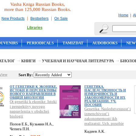
Vasha Kniga Russian Books,
more than 125,000 Russian Books.
|
Home
A
|
|
New Products
Bestsellers
On Sale
Libraries
OUVENIRS
PERIODICALS
TAMIZDAT
AUDOBOOKS
NEW
АТАЛОГ
КНИГИ
УЧЕБНАЯ И НАУЧНАЯ ЛИТЕРАТУРА
БИОЛО
Sort By:
ОТ ГЕНЕТИКИ К ЭКОНИКЕ.
ГЕНЕТИКА.
ИСТОКИ И ПЕРСПЕКТИВЫ
НАСЛЕДСТВЕННОСТЬ И
НОВОГО НАПРАВЛЕНИЯ В
ИЗМЕНЧИВОСТЬ И
ОБЩЕЙ БИОЛОГИИ
ЗАКОНОМЕРНОСТИ ИХ
Ot genetiki k ekonike. Istoki
РЕАЛИЗАЦИИ. УЧ.
ПОСОБИЕ
i perspektivy novogo
Genetika. Nasledstvennost' i
napravleniia v obshchei
izmenchivost' i
biologii
zakonomernosti ikh
realizatsii. Uch. posobie
Попов Е.Б., Кузьмин Н.А.,
Чепига П.Н.
Кадиев А.К.