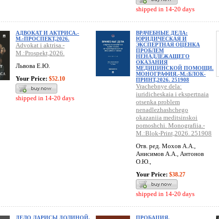
shipped in 14-20 days
АДВОКАТ И АКТРИСА.-
ВРАЧЕБНЫЕ ДЕЛА:
М.:ПРОСПЕКТ,2026.
ЮРИДИЧЕСКАЯ И
Advokat i aktrisa.-
ЭКСПЕРТНАЯ ОЦЕНКА
ПРОБЛЕМ
M.:Prospekt,2026.
НЕНАДЛЕЖАЩЕГО
ОКАЗАНИЯ
Львова Е.Ю.
МЕДИЦИНСКОЙ ПОМОЩИ.
МОНОГРАФИЯ.-М.:БЛОК-
Your Price:
$52.10
ПРИНТ,2026. 251908
Vrachebnye dela:
iuridicheskaia i ekspertnaia
shipped in 14-20 days
otsenka problem
nenadlezhashchego
okazaniia meditsinskoi
pomoshchi. Monografiia.-
M.:Blok-Print,2026. 251908
Отв. ред. Мохов А.А.,
Анисимов А.А., Антонов
О.Ю.,
Your Price:
$38.27
shipped in 14-20 days
ДЕЛО ЛАРИСЫ ДОЛИНОЙ.
ПРОБАЦИЯ.