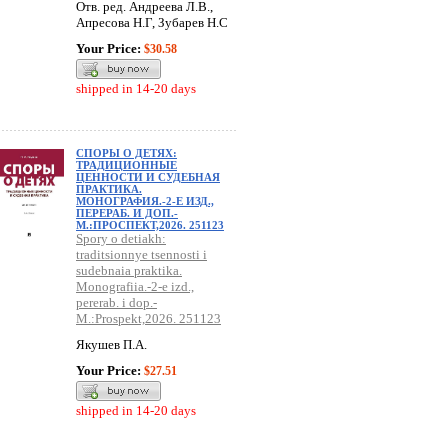
Отв. ред. Андреева Л.В.,
Апресова Н.Г, Зубарев Н.С
Your Price:
$30.58
shipped in 14-20 days
СПОРЫ О ДЕТЯХ:
ТРАДИЦИОННЫЕ
ЦЕННОСТИ И СУДЕБНАЯ
ПРАКТИКА.
МОНОГРАФИЯ.-2-Е ИЗД.,
ПЕРЕРАБ. И ДОП.-
М.:ПРОСПЕКТ,2026. 251123
Spory o detiakh:
traditsionnye tsennosti i
sudebnaia praktika.
Monografiia.-2-e izd.,
pererab. i dop.-
M.:Prospekt,2026. 251123
Якушев П.А.
Your Price:
$27.51
shipped in 14-20 days