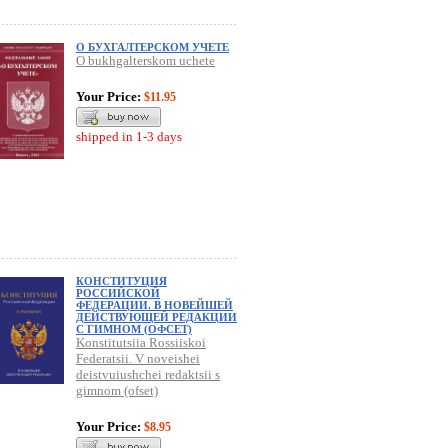
О БУХГАЛТЕРСКОМ УЧЕТЕ
O bukhgalterskom uchete
Your Price:
$11.95
shipped in 1-3 days
КОНСТИТУЦИЯ
РОССИЙСКОЙ
ФЕДЕРАЦИИ. В НОВЕЙШЕЙ
ДЕЙСТВУЮЩЕЙ РЕДАКЦИИ
С ГИМНОМ (ОФСЕТ)
Konstitutsiia Rossiiskoi
Federatsii. V noveishei
deistvuiushchei redaktsii s
gimnom (ofset)
Your Price:
$8.95