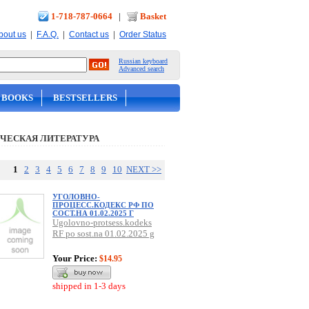
1-718-787-0664
|
Basket
|
|
|
bout us
F.A.Q.
Contact us
Order Status
Russian keyboard
Advanced search
 BOOKS
BESTSELLERS
ЧЕСКАЯ ЛИТЕРАТУРА
1
2
3
4
5
6
7
8
9
10
NEXT >>
УГОЛОВНО-
ПРОЦЕСС.КОДЕКС РФ ПО
СОСТ.НА 01.02.2025 Г
Ugolovno-protsess.kodeks
RF po sost.na 01.02.2025 g
Your Price:
$14.95
shipped in 1-3 days