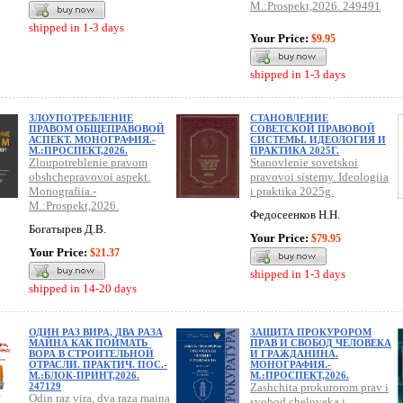
M.:Prospekt,2026. 249491
shipped in 1-3 days
Your Price:
$9.95
shipped in 1-3 days
ЗЛОУПОТРЕБЛЕНИЕ
СТАНОВЛЕНИЕ
ПРАВОМ ОБЩЕПРАВОВОЙ
СОВЕТСКОЙ ПРАВОВОЙ
АСПЕКТ. МОНОГРАФИЯ.-
СИСТЕМЫ. ИДЕОЛОГИЯ И
М.:ПРОСПЕКТ,2026.
ПРАКТИКА 2025Г.
Zloupotreblenie pravom
Stanovlenie sovetskoi
obshchepravovoi aspekt.
pravovoi sistemy. Ideologiia
Monografiia.-
i praktika 2025g.
M.:Prospekt,2026.
Федосеенков Н.Н.
Богатырев Д.В.
Your Price:
$79.95
Your Price:
$21.37
shipped in 1-3 days
shipped in 14-20 days
ОДИН РАЗ ВИРА, ДВА РАЗА
ЗАЩИТА ПРОКУРОРОМ
МАЙНА КАК ПОЙМАТЬ
ПРАВ И СВОБОД ЧЕЛОВЕКА
ВОРА В СТРОИТЕЛЬНОЙ
И ГРАЖДАНИНА.
ОТРАСЛИ. ПРАКТИЧ. ПОС.-
МОНОГРАФИЯ.-
М.:БЛОК-ПРИНТ,2026.
М.:ПРОСПЕКТ,2026.
247129
Zashchita prokurorom prav i
Odin raz vira, dva raza maina
svobod cheloveka i