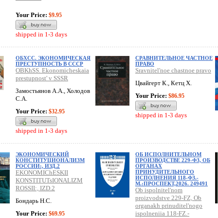
Your Price:
$9.95
shipped in 1-3 days
ОБХСС. ЭКОНОМИЧЕСКАЯ
СРАВНИТЕЛЬНОЕ ЧАСТНОЕ
ПРЕСТУПНОСТЬ В СССР
ПРАВО
OBKhSS. Ekonomicheskaia
Sravnitel'noe chastnoe pravo
prestupnost' v SSSR
Цвайгерт К., Кетц Х.
Замостьянов А.А., Холодов
Your Price:
$86.95
С.А.
Your Price:
$32.95
shipped in 1-3 days
shipped in 1-3 days
ЭКОНОМИЧЕСКИЙ
ОБ ИСПОЛНИТЕЛЬНОМ
КОНСТИТУЦИОНАЛИЗМ
ПРОИЗВОДСТВЕ 229-ФЗ, ОБ
РОССИИ:, ИЗД.2
ОРГАНАХ
EKONOMIChESKII
ПРИНУДИТЕЛЬНОГО
ИСПОЛНЕНИЯ 118-ФЗ.-
KONSTITUTsIONALIZM
М.:ПРОСПЕКТ,2026. 249491
ROSSII:, IZD.2
Ob ispolnitel'nom
proizvodstve 229-FZ, Ob
Бондарь Н.С.
organakh prinuditel'nogo
Your Price:
ispolneniia 118-FZ.-
$69.95