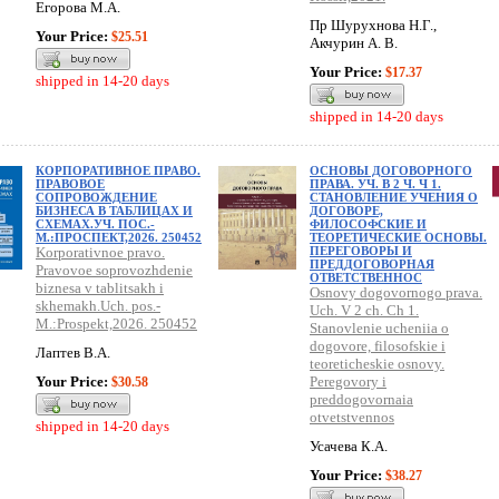
Егорова М.А.
Пр Шурухнова Н.Г.,
Your Price:
$25.51
Акчурин А. В.
Your Price:
$17.37
shipped in 14-20 days
shipped in 14-20 days
КОРПОРАТИВНОЕ ПРАВО.
ОСНОВЫ ДОГОВОРНОГО
ПРАВОВОЕ
ПРАВА. УЧ. В 2 Ч. Ч 1.
СОПРОВОЖДЕНИЕ
СТАНОВЛЕНИЕ УЧЕНИЯ О
БИЗНЕСА В ТАБЛИЦАХ И
ДОГОВОРЕ,
СХЕМАХ.УЧ. ПОС.-
ФИЛОСОФСКИЕ И
М.:ПРОСПЕКТ,2026. 250452
ТЕОРЕТИЧЕСКИЕ ОСНОВЫ.
Korporativnoe pravo.
ПЕРЕГОВОРЫ И
ПРЕДДОГОВОРНАЯ
Pravovoe soprovozhdenie
ОТВЕТСТВЕННОС
biznesa v tablitsakh i
Osnovy dogovornogo prava.
skhemakh.Uch. pos.-
Uch. V 2 ch. Ch 1.
M.:Prospekt,2026. 250452
Stanovlenie ucheniia o
dogovore, filosofskie i
Лаптев В.А.
teoreticheskie osnovy.
Your Price:
Peregovory i
$30.58
preddogovornaia
otvetstvennos
shipped in 14-20 days
Усачева К.А.
Your Price:
$38.27