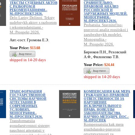
ТЕКСТЫ СУДЕБНЫХ АКТОВ
СРАВНИТЕЛЬНО-
С РАЗБОРОМ И
ПРАВОВОЙ АНАЛИЗ
РЕКОМЕНДАЦИЯМИ.-
РОССИЙСКОЙ И
М.:ПРОСПЕКТ,2026.
ЗАРУБЕЖНЫХ МОДЕЛЕЙ.
Delo Larisy Dolinoi. Teksty
МОНОГРАФИЯ.-
М.:ПРОСПЕКТ,2026.
sudebnykh aktov s razborom
Probatsiia. Sravnitel'no-
i rekomendatsiiami.-
pravovoi analiz rossiiskoi i
M.:Prospekt,2026.
zarubezhnykh modelei.
Monografiia.-
Авт.-сост. Громова Е.Э.
M.:Prospekt,2026.
Your Price:
$13.68
Бирюков П.Н., Реховский
А.Ф., Филоненко Т.В.
shipped in 14-20 days
Your Price:
$24.44
shipped in 14-20 days
ТРАНСФОРМАЦИЯ
КОМПЕНСАЦИЯ КАК МЕРА
ГОСУДАРСТВЕННОЙ
ГРАЖДАНСКО-ПРАВОВОЙ
СИСТЕМЫ НАУЧНОЙ
ОТВЕТСТВЕННОСТИ ЗА
АТТЕСТАЦИИ В
НАРУШЕНИЕ
СОВРЕМЕННЫХ
ИСКЛЮЧИТЕЛЬНОГО
УСЛОВИЯХ.
ПРАВА. НОВЕЛЛЫ
МОНОГРАФИЯ.-
ЗАКОНОДАТЕЛЬСТВА.
М.:ПРОСПЕКТ,2026.
НАУЧНО-МЕТОДИЧ. ПОС.-
Transformatsiia
М.:ПРОСПЕК
Kompensatsiia kak mera
gosudarstvennoi sistemy
grazhdansko-pravovoi
nauchnoi attestatsii v
otvetstvennosti za