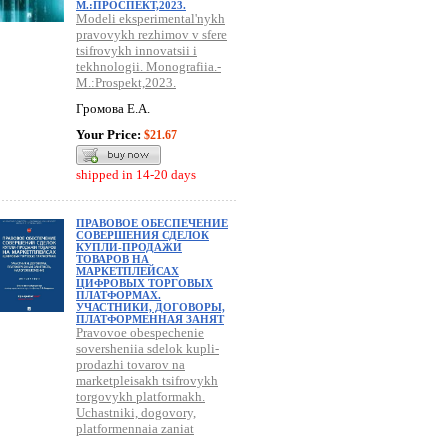
М.:ПРОСПЕКТ,2023.
Modeli eksperimental'nykh
pravovykh rezhimov v sfere
tsifrovykh innovatsii i
tekhnologii. Monografiia.-
M.:Prospekt,2023.
Громова Е.А.
Your Price:
$21.67
shipped in 14-20 days
ПРАВОВОЕ ОБЕСПЕЧЕНИЕ
СОВЕРШЕНИЯ СДЕЛОК
КУПЛИ-ПРОДАЖИ
ТОВАРОВ НА
МАРКЕТПЛЕЙСАХ
ЦИФРОВЫХ ТОРГОВЫХ
ПЛАТФОРМАХ.
УЧАСТНИКИ, ДОГОВОРЫ,
ПЛАТФОРМЕННАЯ ЗАНЯТ
Pravovoe obespechenie
soversheniia sdelok kupli-
prodazhi tovarov na
marketpleisakh tsifrovykh
torgovykh platformakh.
Uchastniki, dogovory,
platformennaia zaniat