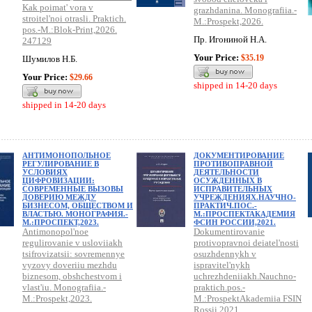
Kak poimat' vora v
grazhdanina. Monografiia.-
stroitel'noi otrasli. Praktich.
M.:Prospekt,2026.
pos.-M.:Blok-Print,2026.
Пр. Игониной Н.А.
247129
Your Price:
$35.19
Шумилов Н.Б.
Your Price:
$29.66
shipped in 14-20 days
shipped in 14-20 days
АНТИМОНОПОЛЬНОЕ
ДОКУМЕНТИРОВАНИЕ
РЕГУЛИРОВАНИЕ В
ПРОТИВОПРАВНОЙ
УСЛОВИЯХ
ДЕЯТЕЛЬНОСТИ
ЦИФРОВИЗАЦИИ:
ОСУЖДЕННЫХ В
СОВРЕМЕННЫЕ ВЫЗОВЫ
ИСПРАВИТЕЛЬНЫХ
ДОВЕРИЮ МЕЖДУ
УЧРЕЖДЕНИЯХ.НАУЧНО-
БИЗНЕСОМ, ОБЩЕСТВОМ И
ПРАКТИЧ.ПОС.-
ВЛАСТЬЮ. МОНОГРАФИЯ.-
М.:ПРОСПЕКТАКАДЕМИЯ
М.:ПРОСПЕКТ,2023.
ФСИН РОССИИ,2021.
Antimonopol'noe
Dokumentirovanie
regulirovanie v usloviiakh
protivopravnoi deiatel'nosti
tsifrovizatsii: sovremennye
osuzhdennykh v
vyzovy doveriiu mezhdu
ispravitel'nykh
biznesom, obshchestvom i
uchrezhdeniiakh.Nauchno-
vlast'iu. Monografiia.-
praktich.pos.-
M.:Prospekt,2023.
M.:ProspektAkademiia FSIN
Rossii,2021.