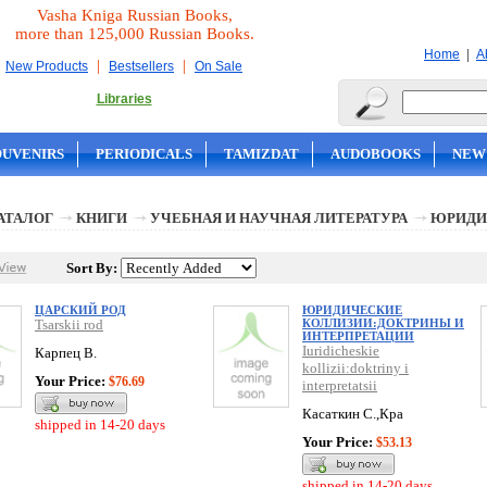
Vasha Kniga Russian Books,
more than 125,000 Russian Books.
|
Home
A
|
|
New Products
Bestsellers
On Sale
Libraries
OUVENIRS
PERIODICALS
TAMIZDAT
AUDOBOOKS
NEW
АТАЛОГ
КНИГИ
УЧЕБНАЯ И НАУЧНАЯ ЛИТЕРАТУРА
ЮРИДИ
Sort By:
ЦАРСКИЙ РОД
ЮРИДИЧЕСКИЕ
Tsarskii rod
КОЛЛИЗИИ:ДОКТРИНЫ И
ИНТЕРПРЕТАЦИИ
Iuridicheskie
Карпец В.
kollizii:doktriny i
Your Price:
$76.69
interpretatsii
Касаткин С.,Кра
shipped in 14-20 days
Your Price:
$53.13
shipped in 14-20 days