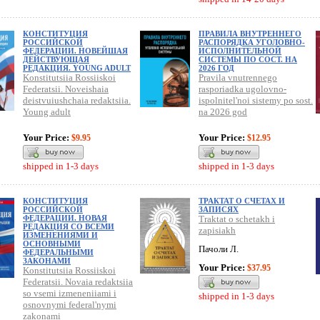
КОНСТИТУЦИЯ
ПРАВИЛА ВНУТРЕННЕГО
РОССИЙСКОЙ
РАСПОРЯДКА УГОЛОВНО-
ФЕДЕРАЦИИ. НОВЕЙШАЯ
ИСПОЛНИТЕЛЬНОЙ
ДЕЙСТВУЮЩАЯ
СИСТЕМЫ ПО СОСТ. НА
РЕДАКЦИЯ. YOUNG ADULT
2026 ГОД
Konstitutsiia Rossiiskoi
Pravila vnutrennego
Federatsii. Noveishaia
rasporiadka ugolovno-
deistvuiushchaia redaktsiia.
ispolnitel'noi sistemy po sost.
Young adult
na 2026 god
Your Price:
Your Price:
$9.95
$12.95
shipped in 1-3 days
shipped in 1-3 days
КОНСТИТУЦИЯ
ТРАКТАТ О СЧЕТАХ И
РОССИЙСКОЙ
ЗАПИСЯХ
ФЕДЕРАЦИИ. НОВАЯ
Traktat o schetakh i
РЕДАКЦИЯ СО ВСЕМИ
zapisiakh
ИЗМЕНЕНИЯМИ И
ОСНОВНЫМИ
Пачоли Л.
ФЕДЕРАЛЬНЫМИ
ЗАКОНАМИ
Your Price:
$37.95
Konstitutsiia Rossiiskoi
Federatsii. Novaia redaktsiia
so vsemi izmeneniiami i
shipped in 1-3 days
osnovnymi federal'nymi
zakonami