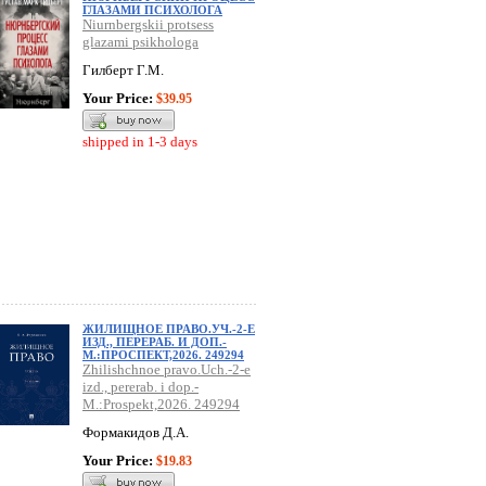
ГЛАЗАМИ ПСИХОЛОГА
Niurnbergskii protsess
glazami psikhologa
Гилберт Г.М.
Your Price:
$39.95
shipped in 1-3 days
ЖИЛИЩНОЕ ПРАВО.УЧ.-2-Е
ИЗД., ПЕРЕРАБ. И ДОП.-
М.:ПРОСПЕКТ,2026. 249294
Zhilishchnoe pravo.Uch.-2-e
izd., pererab. i dop.-
M.:Prospekt,2026. 249294
Формакидов Д.А.
Your Price:
$19.83