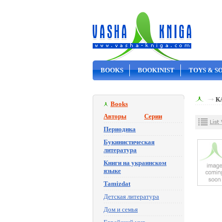
BOOKS
BOOKINIST
TOYS & S
ON SALE
К
Books
Авторы
Серии
Периодика
Букинистическая
литература
Книги на украинском
языке
Tamizdat
Детская литература
Дом и семья