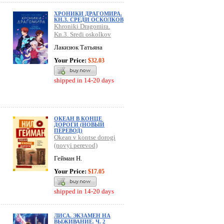
ХРОНИКИ ДРАГОМИРА.
КН.3. СРЕДИ ОСКОЛКОВ
Khroniki Dragomira.
Kn.3. Sredi oskolkov
Лакизюк Татьяна
Your Price:
$32.03
shipped in 14-20 days
ОКЕАН В КОНЦЕ
ДОРОГИ (НОВЫЙ
ПЕРЕВОД)
Okean v kontse dorogi
(novyi perevod)
Гейман Н.
Your Price:
$17.05
shipped in 14-20 days
ЛИСА. ЭКЗАМЕН НА
ВЫЖИВАНИЕ. Ч. 2