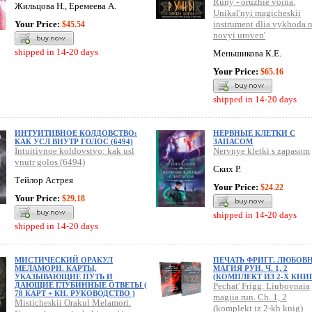
Runy - oruzhie voina.
Жильцова Н., Еремеева А.
Unikal'nyi magicheskii
Your Price:
instrument dlia vykhoda 
$45.54
novyi uroven'
shipped in 14-20 days
Меньшикова К.Е.
Your Price:
$65.16
shipped in 14-20 days
ИНТУИТИВНОЕ КОЛДОВСТВО:
НЕРВНЫЕ КЛЕТКИ С
КАК УСЛ ВНУТР ГОЛОС (6494)
ЗАПАСОМ
Intuitivnoe koldovstvo: kak usl
Nervnye kletki s zapasom
vnutr golos (6494)
Ских Р.
Тейлор Астрея
Your Price:
$24.22
Your Price:
$29.18
shipped in 14-20 days
shipped in 14-20 days
МИСТИЧЕСКИЙ ОРАКУЛ
ПЕЧАТЬ ФРИГГ. ЛЮБОВ
МЕЛАМОРИ. КАРТЫ,
МАГИЯ РУН. Ч. 1, 2
УКАЗЫВАЮЩИЕ ПУТЬ И
(КОМПЛЕКТ ИЗ 2-Х КНИ
ДАЮЩИЕ ГЛУБИННЫЕ ОТВЕТЫ (
Pechat' Frigg. Liubovnaia
78 КАРТ + КН. РУКОВОДСТВО )
magiia run. Ch. 1, 2
Misticheskii Orakul Melamori.
(komplekt iz 2-kh knig)