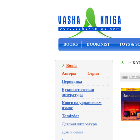
BOOKS
BOOKINIST
TOYS & S
ON SALE
КА
Books
Авторы
Серии
Периодика
Букинистическая
литература
Книги на украинском
языке
Tamizdat
Детская литература
Дом и семья