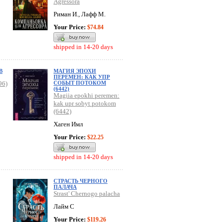
Agressora
Риман И., Лафф М.
Your Price:
$74.84
shipped in 14-20 days
В
МАГИЯ ЭПОХИ
ПЕРЕМЕН: КАК УПР
96)
СОБЫТ ПОТОКОМ
(6442)
Magiia epokhi peremen:
kak upr sobyt potokom
(6442)
Хаген Имл
Your Price:
$22.25
shipped in 14-20 days
СТРАСТЬ ЧЕРНОГО
ПАЛАЧА
Strast' Chernogo palacha
Лайм С
Your Price:
$119.26