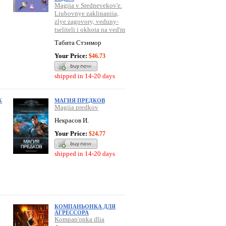
Magiia v Srednevekov'e.
Liubovnye zaklinaniia,
zlye zagovory, veduny-
tseliteli i okhota na ved'm
Табита Стэнмор
Your Price:
$46.73
shipped in 14-20 days
К
МАГИЯ ПРЕДКОВ
Magiia predkov
Некрасов И.
Your Price:
$24.77
shipped in 14-20 days
КОМПАНЬОНКА ДЛЯ
АГРЕССОРА
Kompan'onka dlia