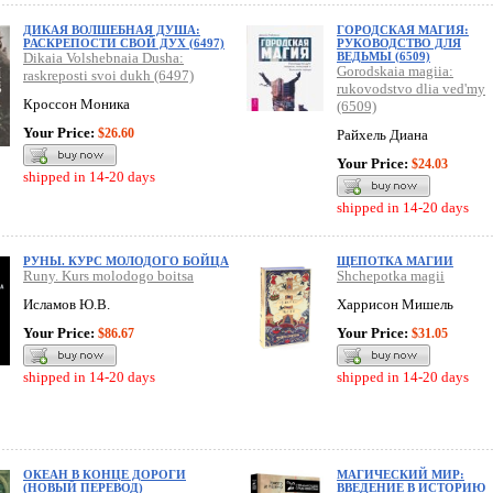
ДИКАЯ ВОЛШЕБНАЯ ДУША:
ГОРОДСКАЯ МАГИЯ:
РАСКРЕПОСТИ СВОЙ ДУХ (6497)
РУКОВОДСТВО ДЛЯ
Dikaia Volshebnaia Dusha:
ВЕДЬМЫ (6509)
Gorodskaia magiia:
raskreposti svoi dukh (6497)
rukovodstvo dlia ved'my
Кроссон Моника
(6509)
Your Price:
$26.60
Райхель Диана
Your Price:
$24.03
shipped in 14-20 days
shipped in 14-20 days
РУНЫ. КУРС МОЛОДОГО БОЙЦА
ЩЕПОТКА МАГИИ
Runy. Kurs molodogo boitsa
Shchepotka magii
Исламов Ю.В.
Харрисон Мишель
Your Price:
Your Price:
$86.67
$31.05
shipped in 14-20 days
shipped in 14-20 days
ОКЕАН В КОНЦЕ ДОРОГИ
МАГИЧЕСКИЙ МИР:
(НОВЫЙ ПЕРЕВОД)
ВВЕДЕНИЕ В ИСТОРИЮ