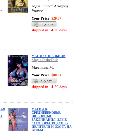
Бадж Эрнест Альфред
na
Уоллес
Your Price:
$29.07
shipped in 14-20 days
МАГ И ОТШЕЛЬНИК
Mag i Otshel'nik
Малинина М.
Your Price:
$80.01
shipped in 14-20 days
НАЯ
МАГИЯ В
СРЕДНЕВЕКОВЬЕ.
Г)
ЛЮБОВНЫЕ
ЗАКЛИНАНИЯ, ЗЛЫЕ
ЗАГОВОРЫ, ВЕДУНЫ-
ЦЕЛИТЕЛИ И ОХОТА НА
ВЕДЬМ