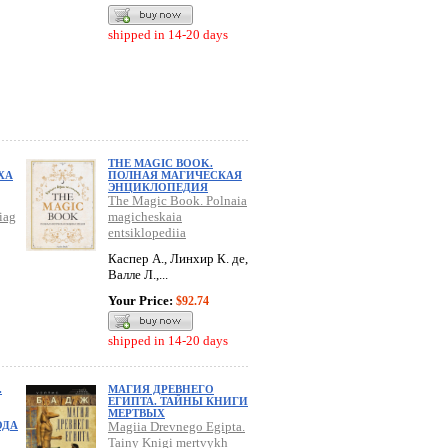
shipped in 14-20 days
THE MAGIC BOOK.
ХА
ПОЛНАЯ МАГИЧЕСКАЯ
ЭНЦИКЛОПЕДИЯ
The Magic Book. Polnaia
iag
magicheskaia
entsiklopediia
Каспер А., Линхир К. де,
Валле Л.,...
Your Price:
$92.74
shipped in 14-20 days
.
МАГИЯ ДРЕВНЕГО
ЕГИПТА. ТАЙНЫ КНИГИ
МЕРТВЫХ
ОДА
Magiia Drevnego Egipta.
Tainy Knigi mertvykh