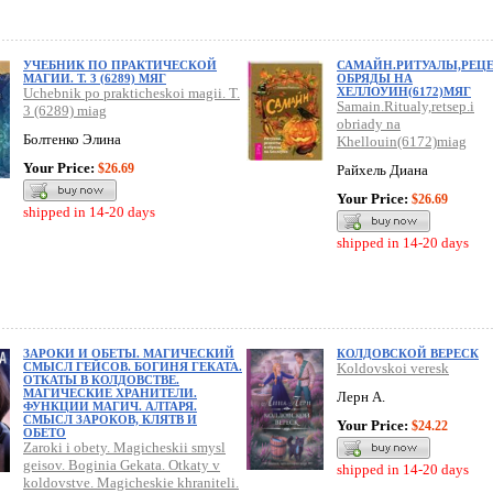
УЧЕБНИК ПО ПРАКТИЧЕСКОЙ
САМАЙН.РИТУАЛЫ,РЕЦЕ
МАГИИ. Т. 3 (6289) МЯГ
ОБРЯДЫ НА
Uchebnik po prakticheskoi magii. T.
ХЕЛЛОУИН(6172)МЯГ
Samain.Ritualy,retsep.i
3 (6289) miag
obriady na
Болтенко Элина
Khellouin(6172)miag
Your Price:
$26.69
Райхель Диана
Your Price:
$26.69
shipped in 14-20 days
shipped in 14-20 days
ЗАРОКИ И ОБЕТЫ. МАГИЧЕСКИЙ
КОЛДОВСКОЙ ВЕРЕСК
СМЫСЛ ГЕЙСОВ. БОГИНЯ ГЕКАТА.
Koldovskoi veresk
ОТКАТЫ В КОЛДОВСТВЕ.
МАГИЧЕСКИЕ ХРАНИТЕЛИ.
Лерн А.
ФУНКЦИИ МАГИЧ. АЛТАРЯ.
СМЫСЛ ЗАРОКОВ, КЛЯТВ И
Your Price:
$24.22
ОБЕТО
Zaroki i obety. Magicheskii smysl
geisov. Boginia Gekata. Otkaty v
shipped in 14-20 days
koldovstve. Magicheskie khraniteli.