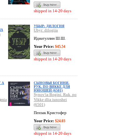
shipped in 14-20 days
УБЫР: ДИЛОГИЯ
ЛА
Ubyr: dilogiia
o
Идиатуллин Ш.Ш.
Your Price:
$45.54
shipped in 14-20 days
 А
СЫНОВЬЯ БОГИНИ.
РУК. ПО ВИККЕ ДЛЯ
ЮНОШЕЙ (6501)
Synov'ia Bogini. Ruk. po
)mia
Vikke dlia iunoshei
(6501)
Пензак Кристофер
Your Price:
$24.03
shipped in 14-20 days