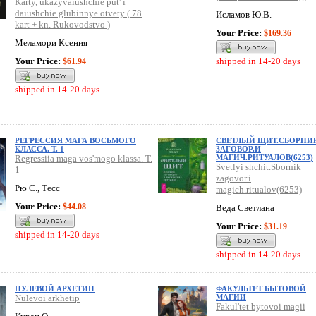
Karty, ukazyvaiushchie put' i
daiushchie glubinnye otvety ( 78
Исламов Ю.В.
kart + kn. Rukovodstvo )
Your Price:
$169.36
Меламори Ксения
Your Price:
shipped in 14-20 days
$61.94
shipped in 14-20 days
РЕГРЕССИЯ МАГА ВОСЬМОГО
СВЕТЛЫЙ ЩИТ.СБОРНИ
КЛАССА. Т. 1
ЗАГОВОР.И
Regressiia maga vos'mogo klassa. T.
МАГИЧ.РИТУАЛОВ(6253)
Svetlyi shchit.Sbornik
1
zagovor.i
Рю С., Тесс
magich.ritualov(6253)
Your Price:
$44.08
Веда Светлана
Your Price:
$31.19
shipped in 14-20 days
shipped in 14-20 days
НУЛЕВОЙ АРХЕТИП
ФАКУЛЬТЕТ БЫТОВОЙ
Nulevoi arkhetip
МАГИИ
Fakul'tet bytovoi magii