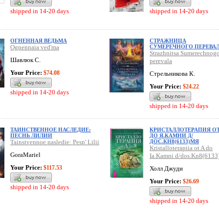
shipped in 14-20 days
shipped in 14-20 days
ОГНЕННАЯ ВЕДЬМА
СТРАЖНИЦА
Ognennaia ved'ma
СУМЕРЕЧНОГО ПЕРЕВА
Strazhnitsa Sumerechnog
Шавлюк С.
perevala
Your Price:
$74.08
Стрельникова К.
Your Price:
$24.22
shipped in 14-20 days
shipped in 14-20 days
ТАИНСТВЕННОЕ НАСЛЕДИЕ:
КРИСТАЛЛОТЕРАПИЯ ОТ
ПЕСНЬ ЛИЛИИ
ДО Я.КАМНИ Д/
Tainstvennoe nasledie: Pesn' Lilii
ДОС.КН8(6133)МЯ
Kristalloterapiia ot A do
GoraMariel
Ia.Kamni d/dos.Kn8(6133
Your Price:
$117.53
Холл Джуди
Your Price:
$26.69
shipped in 14-20 days
shipped in 14-20 days