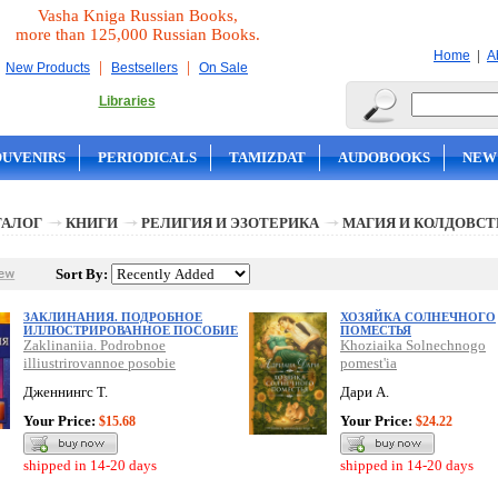
Vasha Kniga Russian Books,
more than 125,000 Russian Books.
|
Home
A
|
|
New Products
Bestsellers
On Sale
Libraries
OUVENIRS
PERIODICALS
TAMIZDAT
AUDOBOOKS
NEW
ТАЛОГ
КНИГИ
РЕЛИГИЯ И ЭЗОТЕРИКА
МАГИЯ И КОЛДОВСТ
Sort By:
ЗАКЛИНАНИЯ. ПОДРОБНОЕ
ХОЗЯЙКА СОЛНЕЧНОГО
ИЛЛЮСТРИРОВАННОЕ ПОСОБИЕ
ПОМЕСТЬЯ
Zaklinaniia. Podrobnoe
Khoziaika Solnechnogo
illiustrirovannoe posobie
pomest'ia
Дженнингс Т.
Дари А.
Your Price:
Your Price:
$15.68
$24.22
shipped in 14-20 days
shipped in 14-20 days