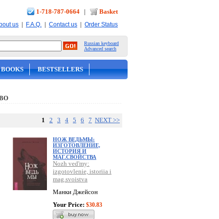
1-718-787-0664
|
Basket
|
|
|
bout us
F.A.Q.
Contact us
Order Status
Russian keyboard
Advanced search
 BOOKS
BESTSELLERS
ВО
1
2
3
4
5
6
7
NEXT >>
НОЖ ВЕДЬМЫ:
ИЗГОТОВЛЕНИЕ,
ИСТОРИЯ И
МАГ.СВОЙСТВА
Nozh ved'my:
izgotovlenie, istoriia i
mag.svoistva
Манки Джейсон
Your Price:
$30.83