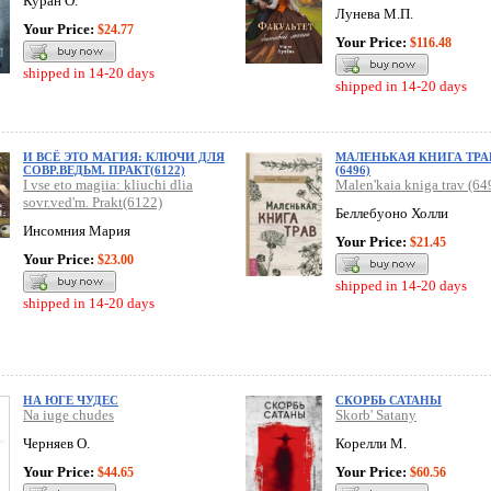
Куран О.
Лунева М.П.
Your Price:
$24.77
Your Price:
$116.48
shipped in 14-20 days
shipped in 14-20 days
И ВСЁ ЭТО МАГИЯ: КЛЮЧИ ДЛЯ
МАЛЕНЬКАЯ КНИГА ТРА
СОВР.ВЕДЬМ. ПРАКТ(6122)
(6496)
I vse eto magiia: kliuchi dlia
Malen'kaia kniga trav (64
sovr.ved'm. Prakt(6122)
Беллебуоно Холли
Инсомния Мария
Your Price:
$21.45
Your Price:
$23.00
shipped in 14-20 days
shipped in 14-20 days
НА ЮГЕ ЧУДЕС
СКОРБЬ САТАНЫ
Na iuge chudes
Skorb' Satany
Черняев О.
Корелли М.
Your Price:
Your Price:
$44.65
$60.56