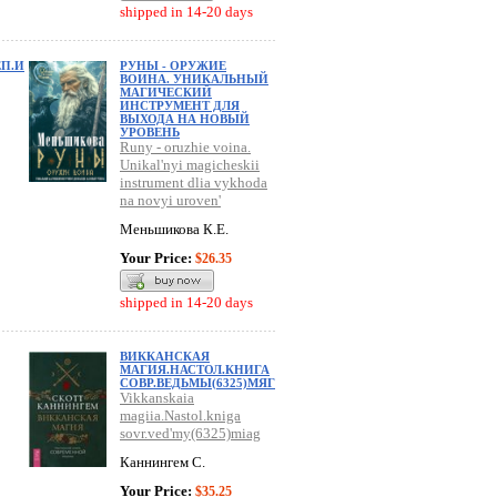
shipped in 14-20 days
П.И
РУНЫ - ОРУЖИЕ
ВОИНА. УНИКАЛЬНЫЙ
МАГИЧЕСКИЙ
ИНСТРУМЕНТ ДЛЯ
ВЫХОДА НА НОВЫЙ
УРОВЕНЬ
Runy - oruzhie voina.
Unikal'nyi magicheskii
instrument dlia vykhoda
na novyi uroven'
Меньшикова К.Е.
Your Price:
$26.35
shipped in 14-20 days
ВИККАНСКАЯ
МАГИЯ.НАСТОЛ.КНИГА
СОВР.ВЕДЬМЫ(6325)МЯГ
Vikkanskaia
magiia.Nastol.kniga
sovr.ved'my(6325)miag
Каннингем С.
Your Price:
$35.25