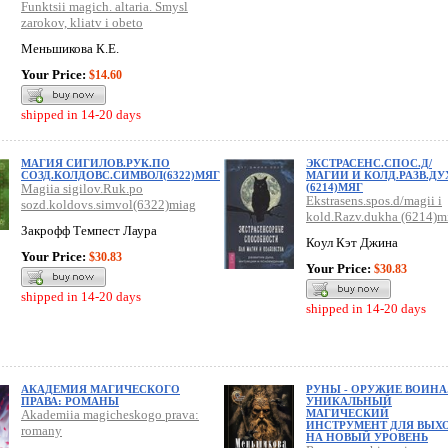
Funktsii magich. altaria. Smysl
zarokov, kliatv i obeto
Меньшикова К.Е.
Your Price:
$14.60
shipped in 14-20 days
МАГИЯ СИГИЛОВ.РУК.ПО
ЭКСТРАСЕНС.СПОС.Д/
СОЗД.КОЛДОВС.СИМВОЛ(6322)МЯГ
МАГИИ И КОЛД.РАЗВ.ДУ
Magiia sigilov.Ruk.po
(6214)МЯГ
Ekstrasens.spos.d/magii i
sozd.koldovs.simvol(6322)miag
kold.Razv.dukha (6214)m
Закрофф Темпест Лаура
Коул Кэт Джина
Your Price:
$30.83
Your Price:
$30.83
shipped in 14-20 days
shipped in 14-20 days
АКАДЕМИЯ МАГИЧЕСКОГО
РУНЫ - ОРУЖИЕ ВОИНА
ПРАВА: РОМАНЫ
УНИКАЛЬНЫЙ
Akademiia magicheskogo prava:
МАГИЧЕСКИЙ
ИНСТРУМЕНТ ДЛЯ ВЫХ
romany
НА НОВЫЙ УРОВЕНЬ