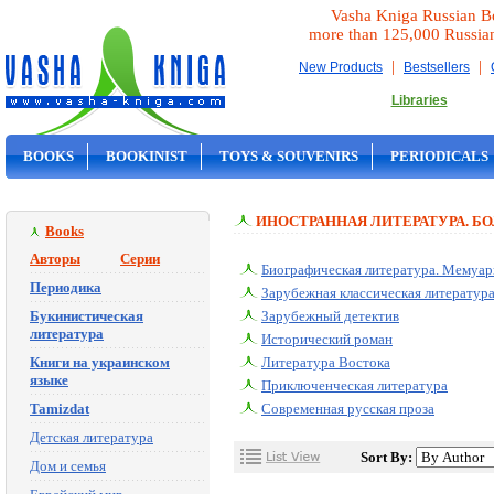
Vasha Kniga Russian B
more than 125,000 Russia
|
|
New Products
Bestsellers
Libraries
BOOKS
BOOKINIST
TOYS & SOUVENIRS
PERIODICALS
ON SALE
ИНОСТРАННАЯ ЛИТЕРАТУРА. Б
Books
Авторы
Серии
Биографическая литература. Мемуа
Периодика
Зарубежная классическая литератур
Букинистическая
Зарубежный детектив
литература
Исторический роман
Книги на украинском
Литература Востока
языке
Приключенческая литература
Tamizdat
Современная русская проза
Детская литература
Sort By:
Дом и семья