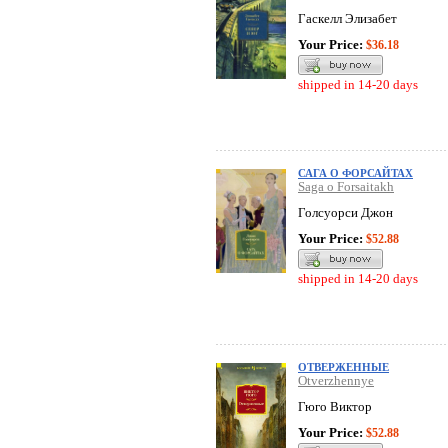
Гаскелл Элизабет
Your Price:
$36.18
shipped in 14-20 days
САГА О ФОРСАЙТАХ
Saga o Forsaitakh
Голсуорси Джон
Your Price:
$52.88
shipped in 14-20 days
ОТВЕРЖЕННЫЕ
Otverzhennye
Гюго Виктор
Your Price:
$52.88