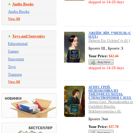
shipped in 14-20 days
Audio Books
Audio Books
View All
ДЖЕЙН ЭЙР. УЧИТЕЛЬ (С
Toys and Souvenirs
ИЛЛ.)
Dzhein Eir. Uchitel' (s ill.)
Educational
Бронте Ш., Бронте Э.
Games
Your Price:
$42.44
Souvenirs
Toys
shipped in 14-20 days
Training
View All
АГНЕС ГРЕЙ.
НЕЗНАКОМКА ИЗ
УАЙЛДФЕЛЛ-ХОЛЛА.
СТИХОТВОРЕНИЯ С ИЛЛ.
Agnes Grei. Neznakomka iz
Uaildfell-Kholla.
Stikhotvoreniia s ill.
Бронте Энн
Your Price:
$37.70