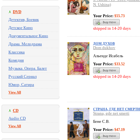
N. Ushina)
DVD
Your Price:
$55.73
Детектив, Боевик
Детское Кино
shipped in 14-20 days
Документальное Кино
Драма. Мелодрама
ДОМ ДУХОВ
Dom dukhov
Классика
Альенде Исабель
Комедия
Your Price:
$33.52
Музыка. Опера. Балет
Русский Сериал
shipped in 14-20 days
Юмор, Сатира
View All
СТРАНА, ГДЕ НЕТ СМЕРТИ
CD
Strana, gde net smerti
Audio CD
Бене С.В.
View All
Your Price:
$47.19