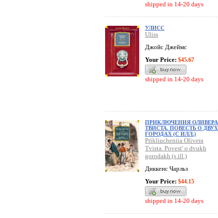
shipped in 14-20 days
УЛИСС
Uliss
Джойс Джеймс
Your Price:
$45.67
shipped in 14-20 days
ПРИКЛЮЧЕНИЯ ОЛИВЕРА
ТВИСТА. ПОВЕСТЬ О ДВУХ
ГОРОДАХ (С ИЛЛ.)
Prikliucheniia Olivera
Tvista. Povest' o dvukh
gorodakh (s ill.)
Диккенс Чарльз
Your Price:
$44.15
shipped in 14-20 days