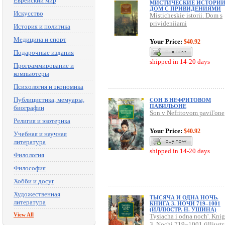
Еврейский мир
МИСТИЧЕСКИЕ ИСТОРИИ
ДОМ С ПРИВИДЕНИЯМИ
Искусство
Misticheskie istorii. Dom s
privideniiami
История и политика
Медицина и спорт
Your Price:
$40.92
Подарочные издания
shipped in 14-20 days
Программирование и
компьютеры
Психология и экономика
Публицистика, мемуары,
СОН В НЕФРИТОВОМ
ПАВИЛЬОНЕ
биографии
Son v Nefritovom pavil'one
Религия и эзотерика
Your Price:
$40.92
Учебная и научная
литература
shipped in 14-20 days
Филология
Философия
Хобби и досуг
Художественная
ТЫСЯЧА И ОДНА НОЧЬ.
литература
КНИГА 3. НОЧИ 719–1001
(ИЛЛЮСТР. Н. УШИНА)
View All
Tysiacha i odna noch'. Kni
3. Nochi 719–1001 (illiustr.