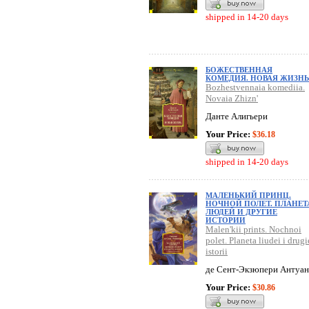
shipped in 14-20 days
БОЖЕСТВЕННАЯ
КОМЕДИЯ. НОВАЯ ЖИЗНЬ
Bozhestvennaia komediia.
Novaia Zhizn'
Данте Алигьери
Your Price:
$36.18
shipped in 14-20 days
МАЛЕНЬКИЙ ПРИНЦ.
НОЧНОЙ ПОЛЕТ. ПЛАНЕТ
ЛЮДЕЙ И ДРУГИЕ
ИСТОРИИ
Malen'kii prints. Nochnoi
polet. Planeta liudei i drugi
istorii
де Сент-Экзюпери Антуан
Your Price:
$30.86