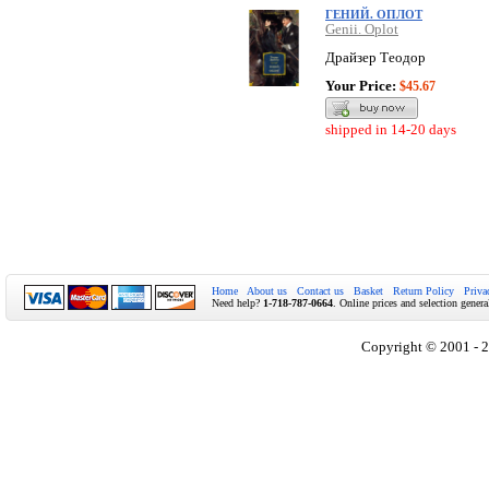
ГЕНИЙ. ОПЛОТ
Genii. Oplot
Драйзер Теодор
Your Price:
$45.67
shipped in 14-20 days
Home
About us
Contact us
Basket
Return Policy
Priva
Need help?
1-718-787-0664
. Online prices and selection genera
Copyright © 2001 - 2